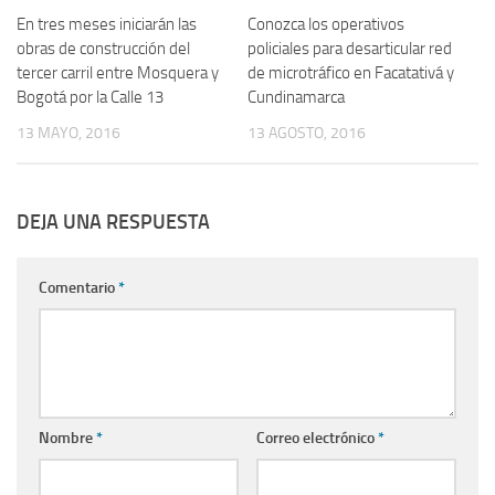
En tres meses iniciarán las
Conozca los operativos
obras de construcción del
policiales para desarticular red
tercer carril entre Mosquera y
de microtráfico en Facatativá y
Bogotá por la Calle 13
Cundinamarca
13 MAYO, 2016
13 AGOSTO, 2016
DEJA UNA RESPUESTA
Comentario
*
Nombre
*
Correo electrónico
*