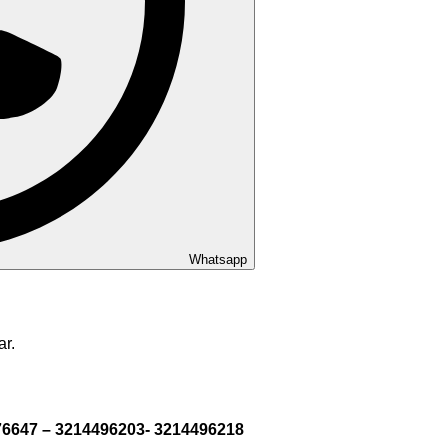
Whatsapp
ar.
176647 – 3214496203- 3214496218