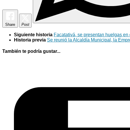
Share
Post
Siguiente historia
Facatativá, se presentan huelgas en 
Historia previa
Se reunió la Alcaldía Municipal, la Em
También te podría gustar...