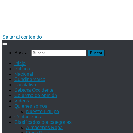
Saltar al contenido
Buscar:
Inicio
Política
Nacional
Cundinamarca
Facatativá
Sabana Occidente
Columna de opinión
Videos
Quienes somos
Nuestro Equipo
Contáctenos
Clasificados por categorias
Almacenes Ropa
Finca Raiz