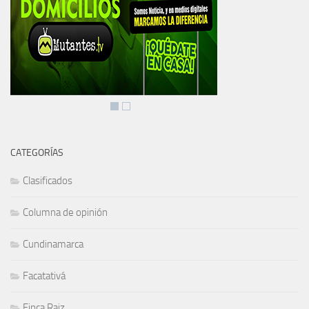
CATEGORÍAS
Clasificados
Columna de opinión
Cundinamarca
Facatativá
Finca Raiz