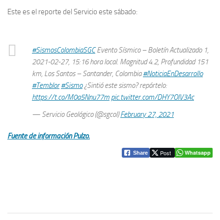
Este es el reporte del Servicio este sábado:
#SismosColombiaSGC
Evento Sísmico – Boletín Actualizado 1,
2021-02-27, 15:16 hora local. Magnitud 4.2, Profundidad 151
km, Los Santos – Santander, Colombia
#NoticiaEnDesarrollo
#Temblor
#Sismo
¿Sintió este sismo? repórtelo:
https://t.co/M0a5Nnu77m
pic.twitter.com/DHY7OIV3Ac
— Servicio Geológico (@sgcol)
February 27, 2021
Fuente de información Pulzo.
Post
Whatsapp
Share