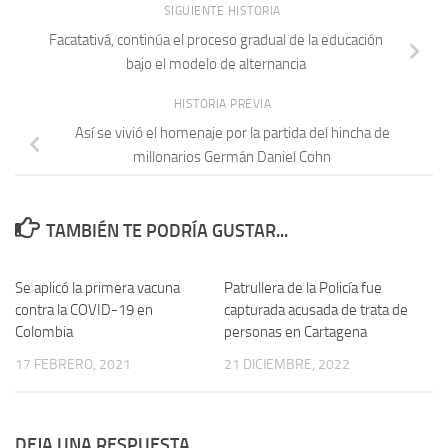
SIGUIENTE HISTORIA
Facatativá, continúa el proceso gradual de la educación
bajo el modelo de alternancia
HISTORIA PREVIA
Así se vivió el homenaje por la partida del hincha de
millonarios Germán Daniel Cohn
TAMBIÉN TE PODRÍA GUSTAR...
Se aplicó la primera vacuna
Patrullera de la Policía fue
contra la COVID-19 en
capturada acusada de trata de
Colombia
personas en Cartagena
17 FEBRERO, 2021
21 DICIEMBRE, 2022
DEJA UNA RESPUESTA