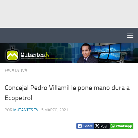
Saltar al contenido
FACATATIVÁ
Concejal Pedro Villamil le pone mano dura a
Ecopetrol
POR
MUTANTES TV
·
5 MARZO, 2021
Post
Whatsapp
Share