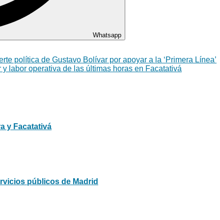
Whatsapp
e política de Gustavo Bolívar por apoyar a la ‘Primera Línea’
r y labor operativa de las últimas horas en Facatativá
a y Facatativá
ervicios públicos de Madrid