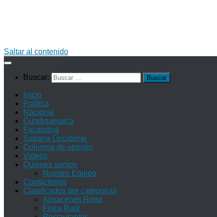
Saltar al contenido
Buscar:
Inicio
Política
Nacional
Cundinamarca
Facatativá
Sabana Occidente
Columna de opinión
Videos
Quienes somos
Nuestro Equipo
Contáctenos
Clasificados por categorias
Almacenes Ropa
Finca Raiz
Restaurantes