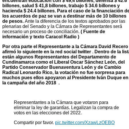
encuentran educación con $ 49,4 billones, defensa $ 42.6
billones, salud $ 41,8 billones, trabajo $ 34.6 billones y
hacienda $ 24.4 billones. Para el caso de la financiación d
los acuerdos de paz se van a destinar más de 10 billones
de pesos.
Ante la diferencia de los textos aprobados por las
plenarias del Senado y la Cámara de Representantes será
necesario un proceso de conciliación.
( Fuente de
información y texto Caracol Radio )
Por otra parte el Representante a la Cámara David Recero
afirmó lo siguiente en la red social twitter
.
Dentro de la list
están algunos Representantes del Departamento de
Cundinamarca como el Liberal Oscar Sánchez León, del
Partido Conservador Buenaventura León y de Cambio
Radical Leonardo Rico, la votación no fue sorpresa para
muchos pues ellos apoyaron al Presidente Iván Duque en
la campaña del año 2018 .
Representantes a la Cámara que votaron para
eliminar la ley de garantías. Legalizan la compra de
votos en las elecciones del 2022.
Compartir por favor.
pic.twitter.com/XzawLzOEBO