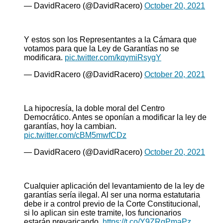
— DavidRacero (@DavidRacero)
October 20, 2021
Y estos son los Representantes a la Cámara que
votamos para que la Ley de Garantías no se
modificara.
pic.twitter.com/kqymiRsygY
— DavidRacero (@DavidRacero)
October 20, 2021
La hipocresía, la doble moral del Centro
Democrático. Antes se oponían a modificar la ley de
garantías, hoy la cambian.
pic.twitter.com/cBM5mwfCDz
— DavidRacero (@DavidRacero)
October 20, 2021
Cualquier aplicación del levantamiento de la ley de
garantías sería ilegal. Al ser una norma estatutaria
debe ir a control previo de la Corte Constitucional,
si lo aplican sin este tramite, los funcionarios
estarán prevaricando.
https://t.co/Y9ZRgPmaPz