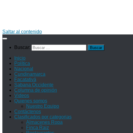
Saltar al contenido
Buscar:
Inicio
Política
Nacional
Cundinamarca
Facatativá
Sabana Occidente
Columna de opinión
Videos
Quienes somos
Nuestro Equipo
Contáctenos
Clasificados por categorias
Almacenes Ropa
Finca Raiz
Restaurantes