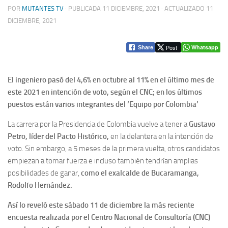
POR
MUTANTES TV
· PUBLICADA
11 DICIEMBRE, 2021
· ACTUALIZADO
11
DICIEMBRE, 2021
Post
Whatsapp
Share
El ingeniero pasó del 4,6% en octubre al 11% en el último mes de
este 2021 en intención de voto, según el CNC; en los últimos
puestos están varios integrantes del ‘Equipo por Colombia’
La carrera por la Presidencia de Colombia vuelve a tener a
Gustavo
Petro, líder del Pacto Histórico,
en la delantera en la intención de
voto. Sin embargo, a 5 meses de la primera vuelta, otros candidatos
empiezan a tomar fuerza e incluso también tendrían amplias
posibilidades de ganar,
como el exalcalde de Bucaramanga,
Rodolfo Hernández.
Así lo reveló este sábado 11 de diciembre la más reciente
encuesta realizada por el Centro Nacional de Consultoría (CNC)