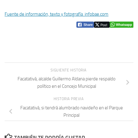
Fuente de información, texto y fotografía infobae.com
Post
Whatsapp
Share
SIGUIENTE HISTORIA
Facatativá, alcalde Guillermo Aldana pierde respaldo
político en el Concejo Municipal
HISTORIA PREVIA
Facatativá, si tendrá alumbrado navideño en el Parque
Principal
TAMBIÉN TE PODRÍA GUSTAR...