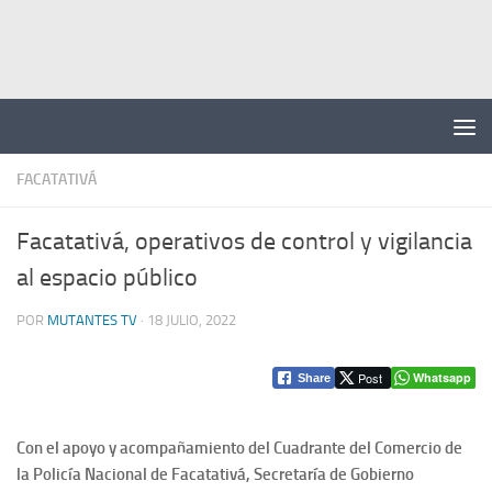
Saltar al contenido
FACATATIVÁ
Facatativá, operativos de control y vigilancia
al espacio público
POR
MUTANTES TV
·
18 JULIO, 2022
Post
Whatsapp
Share
Con el apoyo y acompañamiento del Cuadrante del Comercio de
la Policía Nacional de Facatativá, Secretaría de Gobierno