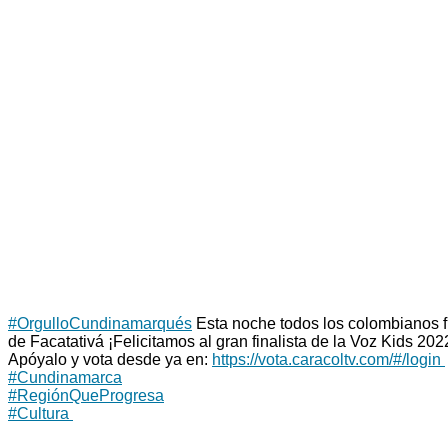
#OrgulloCundinamarqués
Esta noche todos los colombianos fu
de Facatativá ¡Felicitamos al gran finalista de la Voz Kids 2
Apóyalo y vota desde ya en:
https://vota.caracoltv.com/#/login
#Cundinamarca
#RegiónQueProgresa
#Cultura