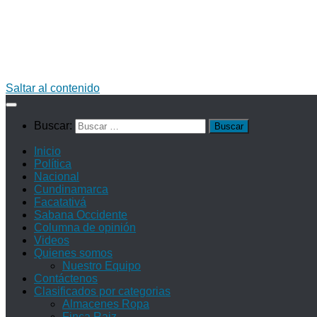
Saltar al contenido
Buscar:
Inicio
Política
Nacional
Cundinamarca
Facatativá
Sabana Occidente
Columna de opinión
Videos
Quienes somos
Nuestro Equipo
Contáctenos
Clasificados por categorias
Almacenes Ropa
Finca Raiz