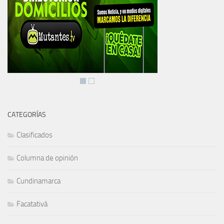
CATEGORÍAS
Clasificados
Columna de opinión
Cundinamarca
Facatativá