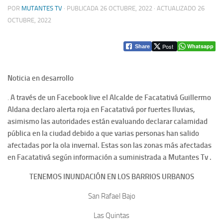
POR
MUTANTES TV
· PUBLICADA
26 OCTUBRE, 2022
· ACTUALIZADO
26
OCTUBRE, 2022
Post
Whatsapp
Share
Noticia en desarrollo
.
A través de un Facebook live el Alcalde de Facatativá Guillermo
Aldana declaro alerta roja en Facatativá por fuertes lluvias,
asimismo las autoridades están evaluando declarar calamidad
pública en la ciudad debido a que varias personas han salido
afectadas por la ola invernal. Estas son las zonas más afectadas
en Facatativá según información a suministrada a Mutantes Tv .
TENEMOS INUNDACIÓN EN LOS BARRIOS URBANOS
San Rafael Bajo
Las Quintas