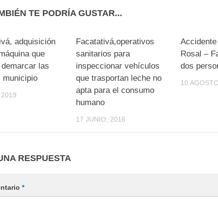
MBIÉN TE PODRÍA GUSTAR...
ivá, adquisición
Facatativá,operativos
Accidente 
 máquina que
sanitarios para
Rosal – Fa
 demarcar las
inspeccionar vehículos
dos perso
l municipio
que trasportan leche no
10 AGOSTO
apta para el consumo
 2019
humano
17 JUNIO, 2016
UNA RESPUESTA
ntario
*