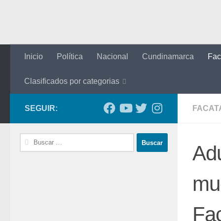
Saltar al contenido
Inicio
Política
Nacional
Cundinamarca
Fac
Clasificados por categorias
SEGUIR:
FACAT
Buscar:
Adu
mue
Fac