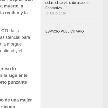
sobre el servicio de aseo en
la muerte, a
Facatativá
a recibió y la
13 JULIO, 2026
 CTI de la
ESPACIO PUBLICITARIO
asistencial para
ia la morgue
entidad y el
preso lo
r la siguiente
orto punzante
aso de una mujer
, siendo