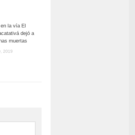
en la vía El
catativá dejó a
nas muertas
, 2019