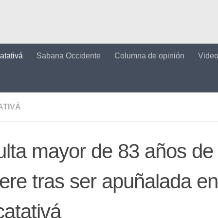
atativá
Sabana Occidente
Columna de opinión
Vide
ATIVÁ
lta mayor de 83 años de
re tras ser apuñalada en
atativá