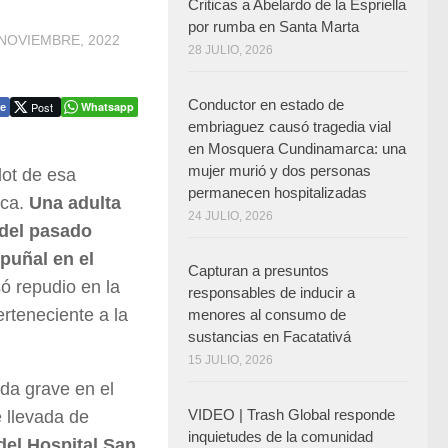
Criticas a Abelardo de la Espriella
por rumba en Santa Marta
 NOVIEMBRE, 2022
28 JULIO, 2026
Conductor en estado de
Post
Whatsapp
e
embriaguez causó tragedia vial
en Mosquera Cundinamarca: una
mujer murió y dos personas
dot de esa
permanecen hospitalizadas
rca.
Una adulta
24 JULIO, 2026
 del pasado
puñal en el
Capturan a presuntos
ó repudio en la
responsables de inducir a
erteneciente a la
menores al consumo de
sustancias en Facatativá
15 JULIO, 2026
da grave en el
VIDEO | Trash Global responde
 llevada de
inquietudes de la comunidad
del Hospital San