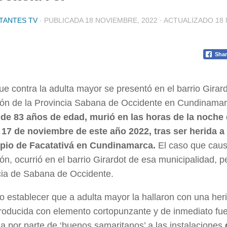
TANTES TV
· PUBLICADA
18 NOVIEMBRE, 2022
· ACTUALIZADO
18
Shar
ue contra la adulta mayor se presentó en el barrio Girar
ión de la Provincia Sabana de Occidente en Cundinama
de 83 años de edad, murió en las horas de la noche
 17 de noviembre de este año 2022, tras ser herida a 
pio de Facatativá en Cundinamarca.
El caso que caus
ón, ocurrió en el barrio Girardot de esa municipalidad, p
cia de Sabana de Occidente.
 establecer que a adulta mayor la hallaron con una heri
roducida con elemento cortopunzante y de inmediato fue
a por parte de ‘buenos samaritanos’ a las instalaciones