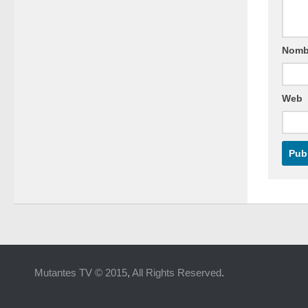
Nomb
Web
Mutantes TV © 2015
,
All Rights Reserved
.