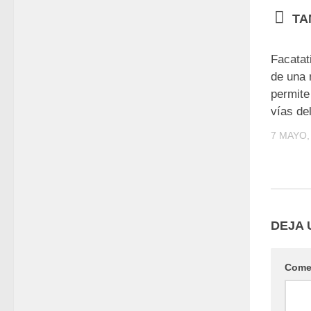
TA
Facatat
de una
permite
vías de
7 MAYO,
DEJA 
Come