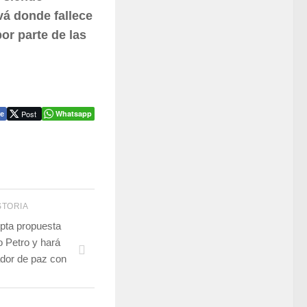
vá donde fallece
or parte de las
Post
Whatsapp
e
STORIA
epta propuesta
 Petro y hará
ador de paz con