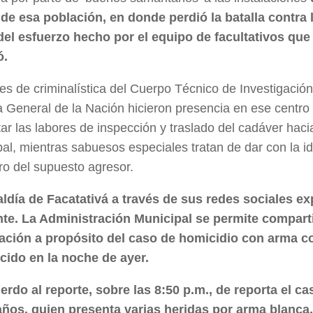
 de esa población, en donde perdió la batalla contra 
del esfuerzo hecho por el equipo de facultativos que l
ó.
s de criminalística del Cuerpo Técnico de Investigación
a General de la Nación hicieron presencia en ese centro 
ar las labores de inspección y traslado del cadáver hac
al, mientras sabuesos especiales tratan de dar con la id
ro del supuesto agresor.
aldía de Facatativá a través de sus redes sociales ex
nte.
La Administración Municipal se permite comparti
ación a propósito del caso de homicidio con arma c
cido en la noche de ayer.
erdo al reporte, sobre las 8:50 p.m., de reporta el c
años, quien presenta varias heridas por arma blanca