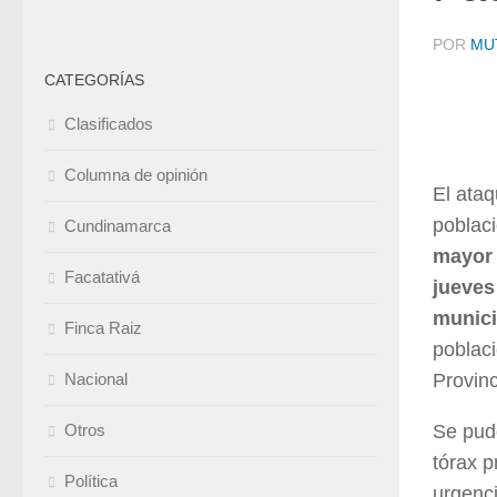
POR
MU
CATEGORÍAS
Clasificados
Columna de opinión
El ataq
poblac
Cundinamarca
mayor 
Facatativá
jueves
munici
Finca Raiz
poblaci
Nacional
Provin
Otros
Se pudo
tórax p
Política
urgenci