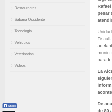
Rafael
Restaurantes
pesar 
Sabana Occidente
atendi
Tecnologia
Unidade
Fiscalí
Vehiculos
adelant
municip
Veterinarias
parade
Videos
La Alc
siguie
inform
aconte
De acu
Share
de 80 