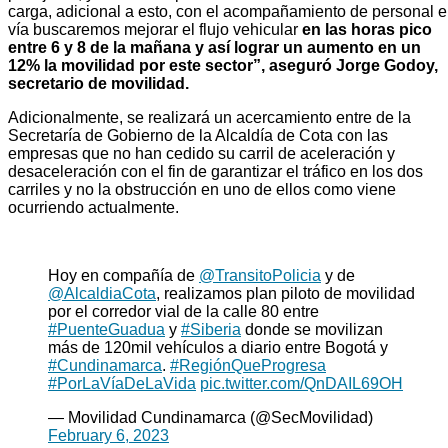
carga, adicional a esto, con el acompañamiento de personal 
vía buscaremos mejorar el flujo vehicular
en las horas pico
entre 6 y 8 de la mañana y así lograr un aumento en un
12% la movilidad por este sector”, aseguró Jorge Godoy,
secretario de movilidad.
Adicionalmente, se realizará un acercamiento entre de la
Secretaría de Gobierno de la Alcaldía de Cota con las
empresas que no han cedido su carril de aceleración y
desaceleración con el fin de garantizar el tráfico en los dos
carriles y no la obstrucción en uno de ellos como viene
ocurriendo actualmente.
Hoy en compañía de
@TransitoPolicia
y de
@AlcaldiaCota
, realizamos plan piloto de movilidad
por el corredor vial de la calle 80 entre
#PuenteGuadua
y
#Siberia
donde se movilizan
más de 120mil vehículos a diario entre Bogotá y
#Cundinamarca
.
#RegiónQueProgresa
#PorLaVíaDeLaVida
pic.twitter.com/QnDAIL69OH
— Movilidad Cundinamarca (@SecMovilidad)
February 6, 2023