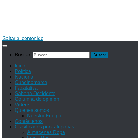
Saltar al contenido
Buscar:
Inicio
Política
Nacional
Cundinamarca
Facatativá
Sabana Occidente
Columna de opinión
Videos
Quienes somos
Nuestro Equipo
Contáctenos
Clasificados por categorias
Almacenes Ropa
Finca Raiz