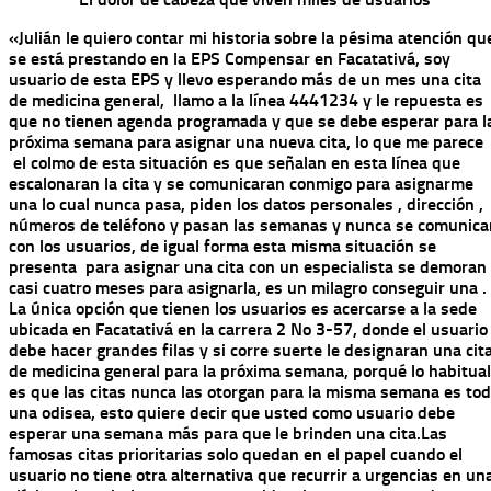
«Julián le quiero contar mi historia sobre la pésima atención qu
se está prestando en la EPS Compensar en Facatativá, soy
usuario de esta EPS y llevo esperando más de un mes una cita
de medicina general, llamo a la línea 4441234 y le repuesta es
que no tienen agenda programada y que se debe esperar para l
próxima semana para asignar una nueva cita, lo que me parece
el colmo de esta situación es que señalan en esta línea que
escalonaran la cita y se comunicaran conmigo para asignarme
una lo cual nunca pasa, piden los datos personales , dirección ,
números de teléfono y pasan las semanas y nunca se comunica
con los usuarios, de igual forma esta misma situación se
presenta para asignar una cita con un especialista se demoran
casi cuatro meses para asignarla, es un milagro conseguir una .
La única opción que tienen los usuarios es acercarse a la sede
ubicada en Facatativá en la carrera 2 No 3-57, donde el usuario
debe hacer grandes filas y si corre suerte le designaran una cit
de medicina general para la próxima semana, porqué lo habitual
es que las citas nunca las otorgan para la misma semana es to
una odisea, esto quiere decir que usted como usuario debe
esperar una semana más para que le brinden una cita.
Las
famosas citas prioritarias solo quedan en el papel cuando el
usuario no tiene otra alternativa que recurrir a urgencias en un