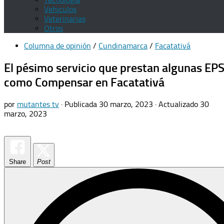
Vehiculos
Veterinarias
Otros
Columna de opinión
/
Cundinamarca
/
Facatativá
El pésimo servicio que prestan algunas EP
como Compensar en Facatativá
por
mutantes tv
· Publicada
30 marzo, 2023
· Actualizado
30
marzo, 2023
Share
Post