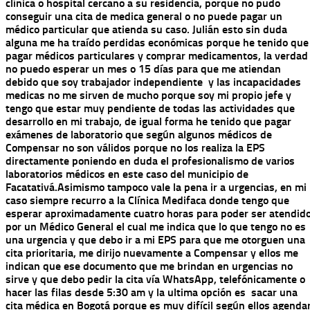
clínica o hospital cercano a su residencia, porque no pudo
conseguir una cita de medica general o no puede pagar un
médico particular que atienda su caso.
Julián esto sin duda
alguna me ha traído perdidas económicas porque he tenido que
pagar médicos particulares y comprar medicamentos, la verdad
no puedo esperar un mes o 15 días para que me atiendan
debido que soy trabajador independiente y las incapacidades
medicas no me sirven de mucho porque soy mi propio jefe y
tengo que estar muy pendiente de todas las actividades que
desarrollo en mi trabajo, de igual forma he tenido que pagar
exámenes de laboratorio que según algunos médicos de
Compensar no son válidos porque no los realiza la EPS
directamente poniendo en duda el profesionalismo de varios
laboratorios médicos en este caso del municipio de
Facatativá.
Asimismo tampoco vale la pena ir a urgencias, en mi
caso siempre recurro a la Clínica Medifaca donde tengo que
esperar aproximadamente cuatro horas para poder ser atendid
por un Médico General el cual me indica que lo que tengo no es
una urgencia y que debo ir a mi EPS para que me otorguen una
cita prioritaria, me dirijo nuevamente a Compensar y ellos me
indican que ese documento que me brindan en urgencias no
sirve y que debo pedir la cita vía WhatsApp, telefónicamente o
hacer las filas desde 5:30 am y la ultima opción es sacar una
cita médica en Bogotá porque es muy difícil según ellos agenda