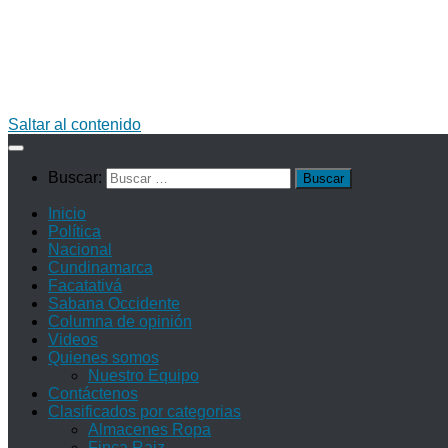
Saltar al contenido
Buscar:
Inicio
Política
Nacional
Cundinamarca
Facatativá
Sabana Occidente
Columna de opinión
Videos
Quienes somos
Nuestro Equipo
Contáctenos
Clasificados por categorias
Almacenes Ropa
Finca Raiz