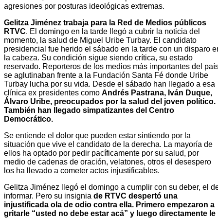
agresiones por posturas ideológicas extremas.
Gelitza Jiménez trabaja para la Red de Medios públicos
RTVC
. El domingo en la tarde llegó a cubrir la noticia del
momento, la salud de Miguel Uribe Turbay. El candidato
presidencial fue herido el sábado en la tarde con un disparo e
la cabeza. Su condición sigue siendo crítica, su estado
reservado. Reporteros de los medios más importantes del paí
se aglutinaban frente a la Fundación Santa Fé donde Uribe
Turbay lucha por su vida. Desde el sábado han llegado a esa
clínica ex presidentes como
Andrés Pastrana, Iván Duque,
Álvaro Uribe, preocupados por la salud del joven político.
También han llegado simpatizantes del Centro
Democrático.
Se entiende el dolor que pueden estar sintiendo por la
situación que vive el candidato de la derecha. La mayoría de
ellos ha optado por pedir pacíficamente por su salud, por
medio de cadenas de oración, velatones, otros el desespero
los ha llevado a cometer actos injustificables.
Gelitza Jiménez llegó el domingo a cumplir con su deber, el d
informar. Pero su insignia
de RTVC despertó una
injustificada ola de odio contra ella. Primero empezaron a
gritarle “usted no debe estar acá” y luego directamente le