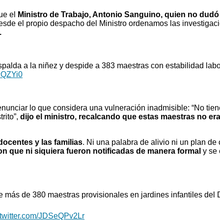
fue el
Ministro de Trabajo, Antonio Sanguino, quien no dudó 
esde el propio despacho del Ministro ordenamos las investigaci
.
palda a la niñez y despide a 383 maestras con estabilidad labora
gcQZYi0
denunciar lo que considera una vulneración inadmisible: “No tien
rito”,
dijo el ministro, recalcando que estas maestras no er
docentes y las familias
. Ni una palabra de alivio ni un plan de
on que ni siquiera fueron notificadas de manera formal
y se 
e más de 380 maestras provisionales en jardines infantiles del D
.twitter.com/JDSeQPv2Lr