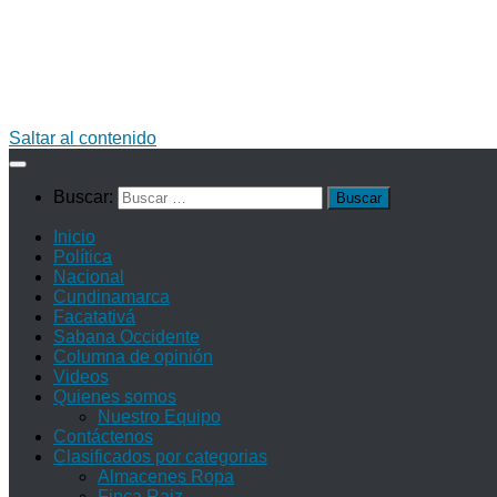
Saltar al contenido
Buscar:
Inicio
Política
Nacional
Cundinamarca
Facatativá
Sabana Occidente
Columna de opinión
Videos
Quienes somos
Nuestro Equipo
Contáctenos
Clasificados por categorias
Almacenes Ropa
Finca Raiz