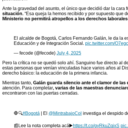
Ante la gravedad del asunto, el único que decidió dar la cara 
situación.
“Esa queja la hemos recibido y por supuesto que d
Ministerio no permitirá atropellos a los derechos laborales
El alcalde de Bogotá, Carlos Fernando Galán, le da la es
Educación y de Integración Social.
pic.twitter.com/O7e
— fecode (@fecode)
July 4, 2025
Pero la crítica no se quedó solo ahí. Sanguino fue directo al 
estas personas que venían vinculadas hace varios años al Dist
derecho básico: la educación de la primera infancia.
Mientras tanto,
Galán guarda silencio ante el clamor de las 
atención. Para completar
, varias de las maestras denunciar
encontraron con las puertas cerradas.
🛑🔍
#Bogotá
| El
@MintrabajoCol
investiga el despido d
📰Lee la nota completa acá▶️
https://t.co/gyRkuZqjxS
pic