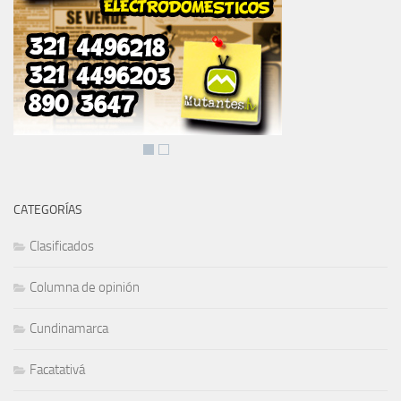
CATEGORÍAS
Clasificados
Columna de opinión
Cundinamarca
Facatativá