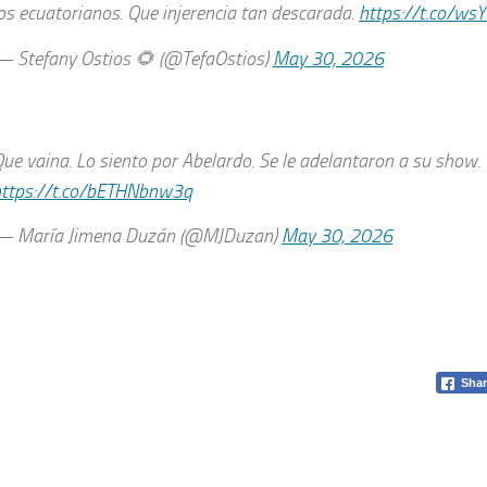
os ecuatorianos. Que injerencia tan descarada.
https://t.co/w
 Stefany Ostios 🌻 (@TefaOstios)
May 30, 2026
ue vaina. Lo siento por Abelardo. Se le adelantaron a su show.
https://t.co/bETHNbnw3q
— María Jimena Duzán (@MJDuzan)
May 30, 2026
Shar