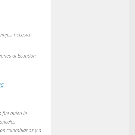
iajes, necesita
iones al Ecuador:
a…
26
fue quien le
anceles.
los colombianos y a