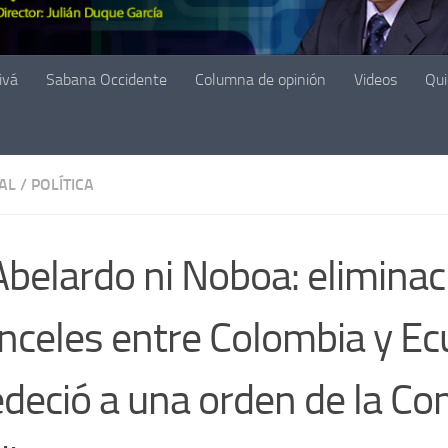
ivá
Sabana Occidente
Columna de opinión
Videos
Qu
AL
/
POLÍTICA
Abelardo ni Noboa: eliminac
nceles entre Colombia y E
deció a una orden de la C