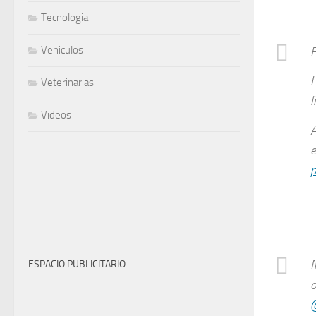
Tecnologia
Vehiculos
E
L
Veterinarias
l
Videos
A
e
p
ESPACIO PUBLICITARIO
o