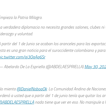
mpieza la Patria Milagro.
a verdadera diplomacia no necesita grandes salones, clubes ni v
iderazgo y voluntad.
 partir del 1 de Junio se acaban los aranceles para las exportac
sta es una gran noticia para el suroccidente colombiano y par
ic.twitter.com/qi3OqAq6Sr
— Abelardo De La Espriella (@ABDELAESPRIELLA)
May 30, 20
No mienta
@DanielNoboaOk
. La Comunidad Andina de Naciones 
rdenó a usted que a partir del 1 de junio tenía que quitar los ar
@ABDELAESPRIELLA
nada tiene que ver en eso. No manipule a 