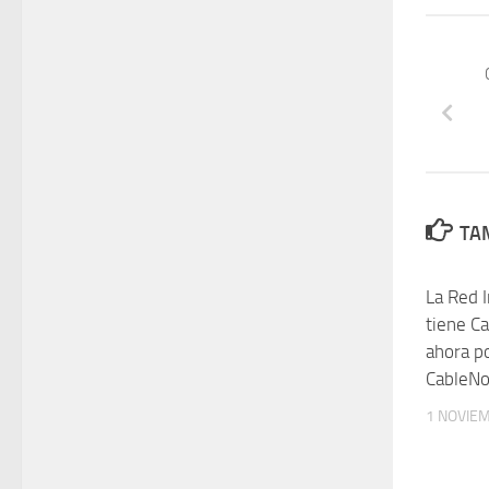
TAM
La Red 
tiene Ca
ahora p
CableNo
1 NOVIE