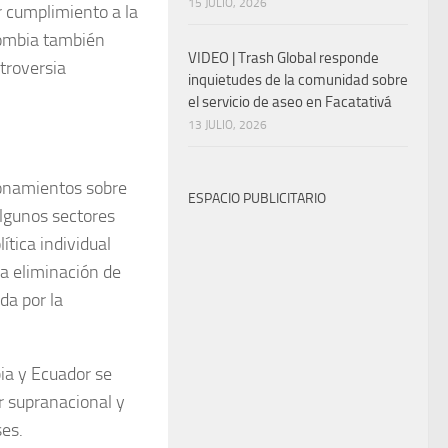
15 JULIO, 2026
r cumplimiento a la
lombia también
VIDEO | Trash Global responde
troversia
inquietudes de la comunidad sobre
el servicio de aseo en Facatativá
13 JULIO, 2026
tionamientos sobre
ESPACIO PUBLICITARIO
Algunos sectores
ítica individual
la eliminación de
da por la
ia y Ecuador se
r supranacional y
ses.