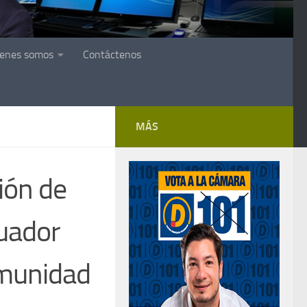
ienes somos
Contáctenos
MÁS
ión de
cuador
omunidad