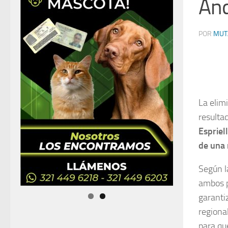
An
POR
MUT
La elim
resulta
Espriel
de una 
Según l
ambos p
garanti
regiona
para que