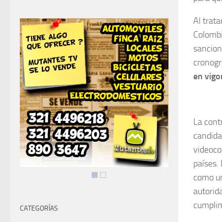
Al trat
Colombi
sancione
cronogr
en vigo
La cont
candida
videoco
países.
como un
autorid
cumplim
CATEGORÍAS