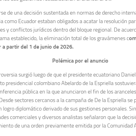
arse de una decisión sustentada en normas de derecho interna
a como Ecuador estaban obligados a acatar la resolución para
s y conflictos jurídicos dentro del bloque regional. De acuer
ama establecido, la eliminación total de los gravámenes c
om
r a partir del 1 de junio de 2026.
Polémica por el anuncio
roversia surgió luego de que el presidente ecuatoriano Daniel
to presidencial colombiano Abelardo de la Espriella sostuvie
nferencia pública en la que anunciaron el fin de los arancel
 Desde sectores cercanos a la campaña de De la Espriella se 
 logro diplomático derivado de sus gestiones personales. Si
ades comerciales y diversos analistas señalaron que la decisi
iento de una orden previamente emitida por la Comunidad 