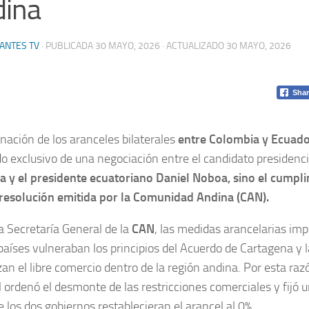
dina
ANTES TV
· PUBLICADA
30 MAYO, 2026
· ACTUALIZADO
30 MAYO, 2026
Shar
inación de los aranceles bilaterales
entre Colombia y Ecuad
do exclusivo de una negociación entre el candidato presidenc
la y el presidente ecuatoriano Daniel Noboa, sino el cumpli
resolución emitida por la Comunidad Andina (CAN).
a Secretaría General de la
CAN
, las medidas arancelarias im
aíses vulneraban los principios del Acuerdo de Cartagena y 
zan el libre comercio dentro de la región andina. Por esta raz
l ordenó el desmonte de las restricciones comerciales y fijó u
 los dos gobiernos restablecieran el arancel al 0%.