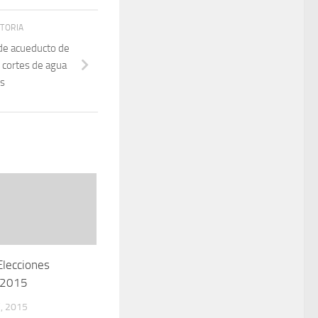
STORIA
de acueducto de
r cortes de agua
es
lecciones
á 2015
, 2015