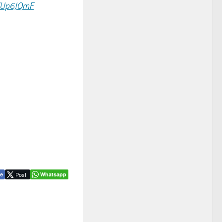
sYUp6JQmF
Post
Whatsapp
e