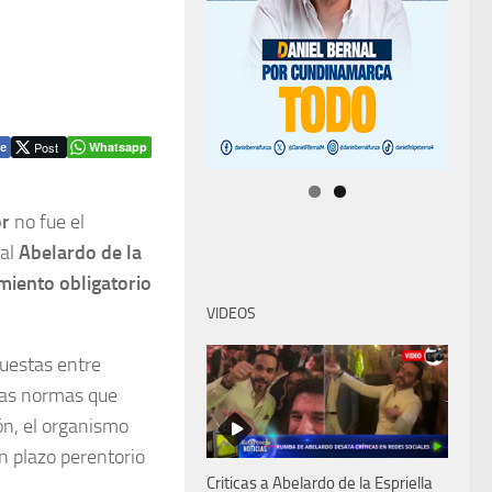
Post
Whatsapp
e
or
no fue el
ial
Abelardo de la
miento obligatorio
VIDEOS
puestas entre
las normas que
ón, el organismo
n plazo perentorio
Criticas a Abelardo de la Espriella