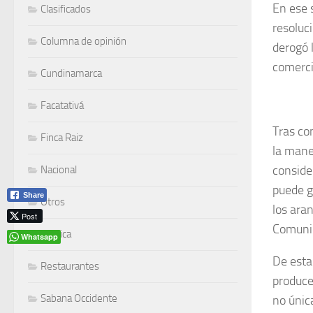
En ese 
Clasificados
resoluc
Columna de opinión
derogó 
comerci
Cundinamarca
Facatativá
Tras co
Finca Raiz
la mane
conside
Nacional
puede g
Share
Otros
los ara
Post
Comuni
Política
Whatsapp
De esta
Restaurantes
produce
Sabana Occidente
no únic