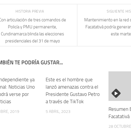
HISTORIA PREVIA
SIGUIENTE HI
Con articulación de tres comandos de
Mantenimiento en la red 
Policía y PMU permanente,
Facatativá podría genera
Cundinamarca blinda las elecciones
este mart
presidenciales del 31 de mayo
BIÉN TE PODRÍA GUSTAR...
Independiente ya
Este es el hombre que
nal: Noticias Uno
lanzó amenazas contra el
odrá verse por
Presidente Gustavo Petro
ticias
a través de TikTok
Resumen E
MBRE, 2019
5 ABRIL, 2023
Facatativ
28 OCTUBRE