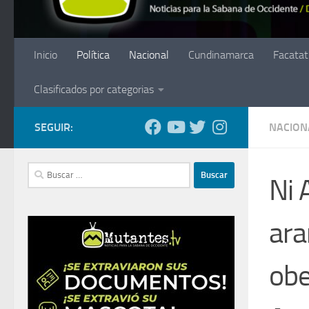
Inicio
Política
Nacional
Cundinamarca
Facatat
Clasificados por categorias
SEGUIR:
NACION
Buscar:
Ni 
ara
obe