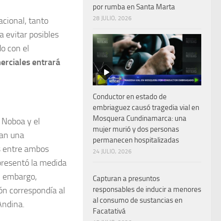
por rumba en Santa Marta
28 JULIO, 2026
cional, tanto
 evitar posibles
do con el
erciales entrará
Conductor en estado de
embriaguez causó tragedia vial en
Mosquera Cundinamarca: una
 Noboa y el
mujer murió y dos personas
ran una
permanecen hospitalizadas
es entre ambos
24 JULIO, 2026
presentó la medida
n embargo,
Capturan a presuntos
responsables de inducir a menores
ón correspondía al
al consumo de sustancias en
Andina.
Facatativá