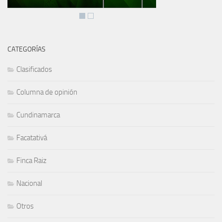
CATEGORÍAS
Clasificados
Columna de opinión
Cundinamarca
Facatativá
Finca Raiz
Nacional
Otros