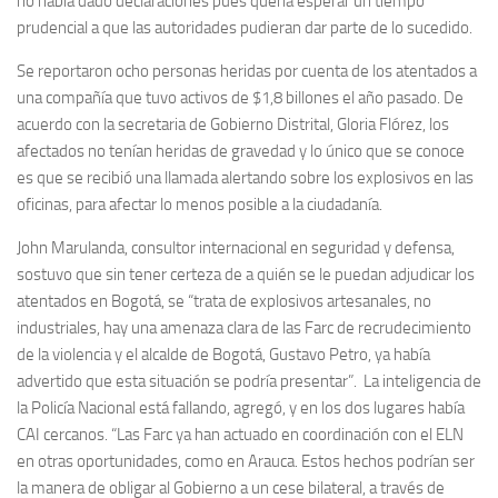
no había dado declaraciones pues quería esperar un tiempo
prudencial a que las autoridades pudieran dar parte de lo sucedido.
Se reportaron ocho personas heridas por cuenta de los atentados a
una compañía que tuvo activos de $1,8 billones el año pasado. De
acuerdo con la secretaria de Gobierno Distrital, Gloria Flórez, los
afectados no tenían heridas de gravedad y lo único que se conoce
es que se recibió una llamada alertando sobre los explosivos en las
oficinas, para afectar lo menos posible a la ciudadanía.
John Marulanda, consultor internacional en seguridad y defensa,
sostuvo que sin tener certeza de a quién se le puedan adjudicar los
atentados en Bogotá, se “trata de explosivos artesanales, no
industriales, hay una amenaza clara de las Farc de recrudecimiento
de la violencia y el alcalde de Bogotá, Gustavo Petro, ya había
advertido que esta situación se podría presentar”. La inteligencia de
la Policía Nacional está fallando, agregó, y en los dos lugares había
CAI cercanos. “Las Farc ya han actuado en coordinación con el ELN
en otras oportunidades, como en Arauca. Estos hechos podrían ser
la manera de obligar al Gobierno a un cese bilateral, a través de