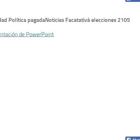
dad Política pagada
Noticias Facatativá elecciones 2105
Shar