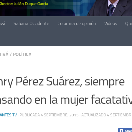
ivá
Sabana Occidente
Columna de opinión
Videos
Qu
TIVÁ
/
POLÍTICA
ry Pérez Suárez, siempre
sando en la mujer facatati
ANTES TV
· PUBLICADA
4 SEPTIEMBRE, 2015
· ACTUALIZADO
4 SEPTIEMBR
Shar