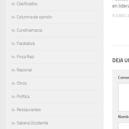
Clasificados
en lide
9 JUNIO, 
Columna de opinión
Cundinamarca
Facatativá
Finca Raiz
DEJA 
Nacional
Comen
Otros
Política
Restaurantes
Nomb
Sabana Occidente