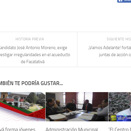
HISTORIA PREVIA
SIGUIENTE HI
andidato José Antonio Moreno, exige
¡Vamos Adelante! forta
vestigar irregularidades en el acueducto
juntas de acción 
de Facatativá
BIÉN TE PODRÍA GUSTAR...
ivá forma jóvenes
Administración Municipal
‘El Centro