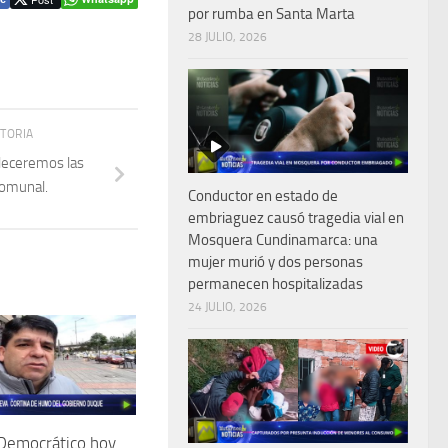
por rumba en Santa Marta
28 JULIO, 2026
STORIA
leceremos las
comunal.
Conductor en estado de
embriaguez causó tragedia vial en
Mosquera Cundinamarca: una
mujer murió y dos personas
permanecen hospitalizadas
24 JULIO, 2026
 Democrático hoy