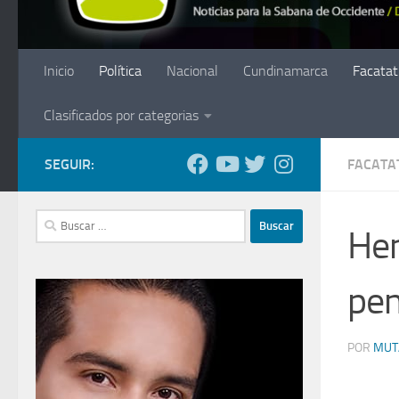
Inicio
Política
Nacional
Cundinamarca
Facatat
Clasificados por categorias
SEGUIR:
FACATA
Buscar:
Hen
pen
POR
MUT