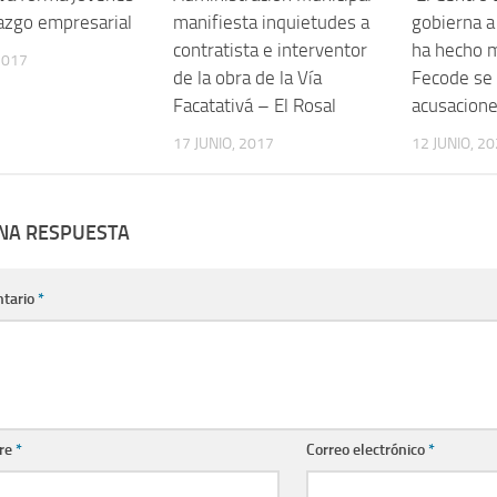
razgo empresarial
manifiesta inquietudes a
gobierna a
contratista e interventor
ha hecho m
2017
de la obra de la Vía
Fecode se
Facatativá – El Rosal
acusacion
17 JUNIO, 2017
12 JUNIO, 2
UNA RESPUESTA
tario
*
re
*
Correo electrónico
*