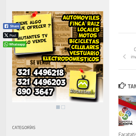
Share
Post
Whatsapp
C
in
TAM
CATEGORÍAS
Facatat