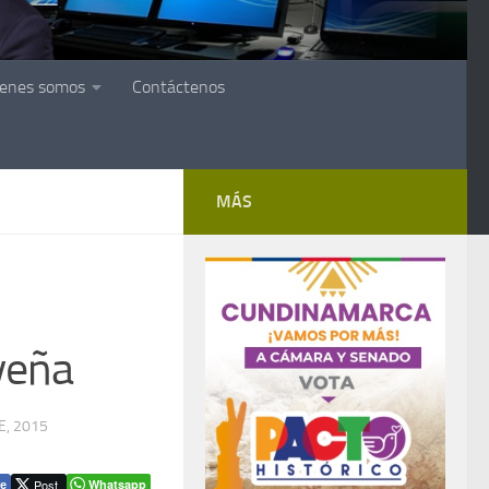
ienes somos
Contáctenos
MÁS
veña
E, 2015
Post
Whatsapp
e