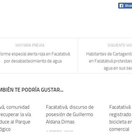
Shar
HISTORIA PREVIA
SIGUIENTE HI
forme especial alerta roja en Facatativá
Habitantes de Cartageni
por desabastecimiento de agua
en Facatativá protestaro
agua en sus se
BIÉN TE PODRÍA GUSTAR...
ivá, comunidad
Facatativá, discurso de
Facatativá
 recuperar la vía
posesión de Guillermo
registrado
duce al Parque
Aldana Dimas
bicicleta e
ógico
comercial
1 ENERO, 2020