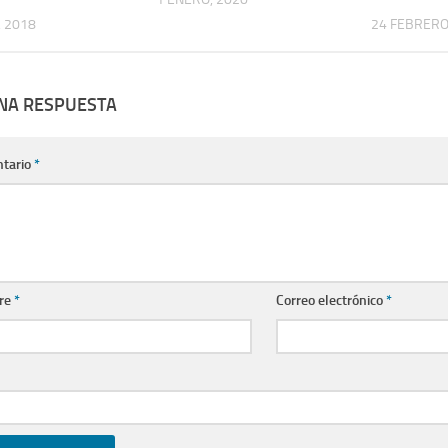
 2018
24 FEBRERO
UNA RESPUESTA
tario
*
re
*
Correo electrónico
*