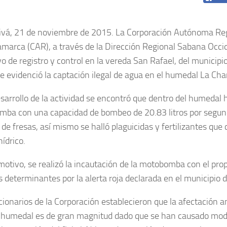
ivá, 21 de noviembre de 2015. La Corporación Autónoma Re
marca (CAR), a través de la Dirección Regional Sabana Occi
o de registro y control en la vereda San Rafael, del municipi
e evidenció la captación ilegal de agua en el humedal La Ch
esarrollo de la actividad se encontró que dentro del humedal 
ba con una capacidad de bombeo de 20.83 litros por segund
s de fresas, así mismo se halló plaguicidas y fertilizantes qu
ídrico.
 motivo, se realizó la incautación de la motobomba con el pro
 determinantes por la alerta roja declarada en el municipio d
cionarios de la Corporación establecieron que la afectación 
 humedal es de gran magnitud dado que se han causado modi