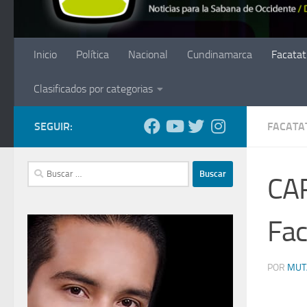
Inicio
Política
Nacional
Cundinamarca
Facatat
Clasificados por categorias
SEGUIR:
FACATA
Buscar:
CAR
Fac
POR
MUT