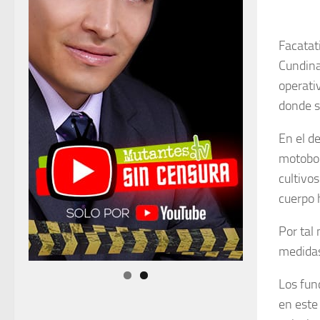
Facatat
Cundina
operativ
donde s
En el d
motobom
cultivo
cuerpo h
Por tal
medidas
Los fun
en este