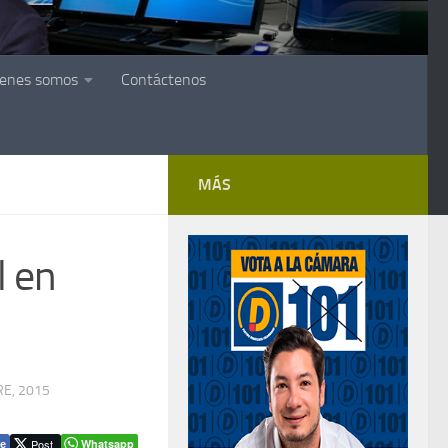
ienes somos
Contáctenos
MÁS
l en
E, 2015
Post
Whatsapp
e