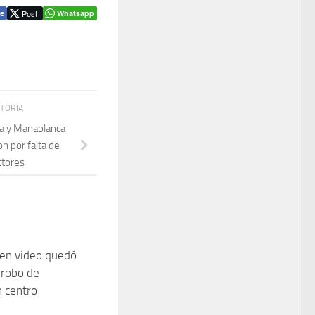
Post
Whatsapp
e
STORIA
ta y Manablanca
n por falta de
ctores
 en video quedó
 robo de
n centro