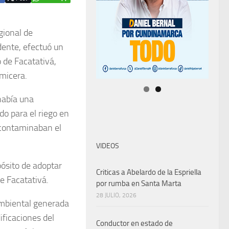
gional de
dente, efectuó un
o de Facatativá,
amicera.
había una
o para el riego en
e contaminaban el
VIDEOS
pósito de adoptar
Criticas a Abelardo de la Espriella
e Facatativá.
por rumba en Santa Marta
28 JULIO, 2026
ambiental generada
ficaciones del
Conductor en estado de