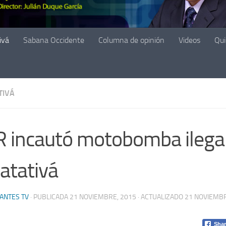
ivá
Sabana Occidente
Columna de opinión
Videos
Qu
TIVÁ
 incautó motobomba ilega
atativá
ANTES TV
· PUBLICADA
21 NOVIEMBRE, 2015
· ACTUALIZADO
21 NOVIEMBR
Shar