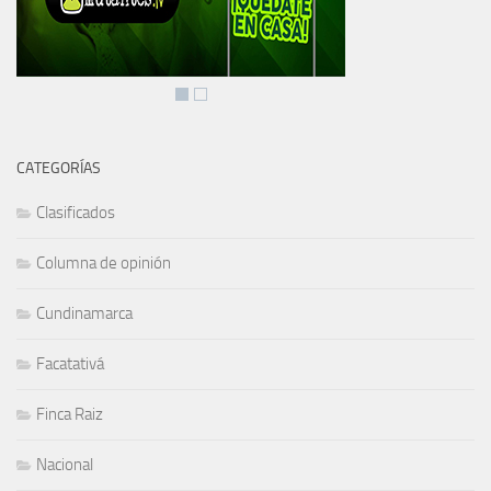
CATEGORÍAS
Clasificados
Columna de opinión
Cundinamarca
Facatativá
Finca Raiz
Nacional