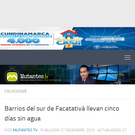
Saltar al contenido
FACATATIVÁ
Barrios del sur de Facatativá llevan cinco
días sin agua
POR
MUTANTES TV
· PUBLICADA
27 DICIEMBRE, 2015
· ACTUALIZADO
27