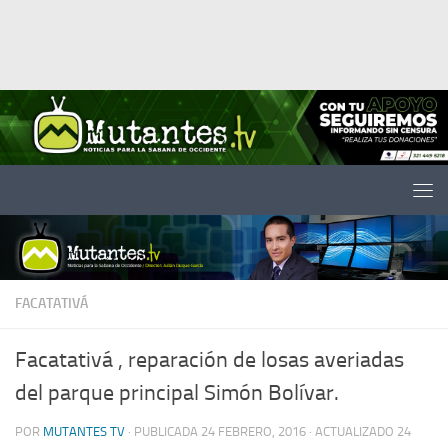
Saltar al contenido
FACATATIVÁ
Facatativá , reparación de losas averiadas
del parque principal Simón Bolívar.
POR
MUTANTES TV
· PUBLICADA
24 FEBRERO, 2016
· ACTUALIZADO
24