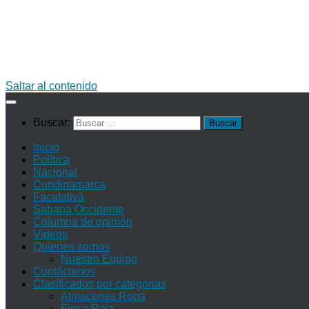
Saltar al contenido
Buscar:
Inicio
Política
Nacional
Cundinamarca
Facatativá
Sabana Occidente
Columna de opinión
Videos
Quienes somos
Nuestro Equipo
Contáctenos
Clasificados por categorias
Almacenes Ropa
Finca Raiz