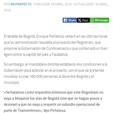
POR
MUTANTES TV
· PUBLICADA
18 ABRIL, 2016
· ACTUALIZADO
18 ABRIL,
2016
Post
Whatsapp
Share
El alcalde de Bogotá, Enrique Peñalosa, reiteró en las últimas horas
que su administración respalda el proyecto del Regiotram, que
propone la Gobernación de Cundinamarca y que contempla un tren
ligero entre la capital del país y Facatativá.
Sin embargo, el mandatario distrital estableció dos condiciones a la
Gobernación para avanzar en el proyecto, con el que se pretende
movilizar a unas 160.000 personas al día entre Bogotá y el
municipio.
«Señalamos como requisitos mínimos que este Regiotram no
vaya a bloquear las vías de Bogotá sino que se hagan pasos a
desnivel y que no vaya a requerir un subsidio operacional de
parte de Transmilenio», dijo Peñalosa.