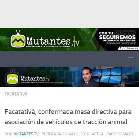
Saltar al contenido
FACATATIVÁ
Facatativá, conformada mesa directiva para
asociación de vehículos de tracción animal
POR
MUTANTES TV
· PUBLICADA
26 MAYO, 2016
· ACTUALIZADO
26 MAYO,