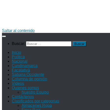
Saltar al contenido
Buscar:
Inicio
Política
Nacional
Cundinamarca
Facatativá
Sabana Occidente
Columna de opinión
Videos
Quienes somos
Nuestro Equipo
Contáctenos
Clasificados por categorias
Almacenes Ropa
Finca Raiz