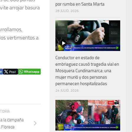
por rumba en Santa Marta
vite arrojar basura
28 JULIO, 2026
rrollamos,
los vertimientos a
Conductor en estado de
embriaguez causó tragedia vial en
Mosquera Cundinamarca: una
Post
Whatsapp
e
mujer murió y dos personas
permanecen hospitalizadas
24 JULIO, 2026
STORIA
ua la campaña
á Florece