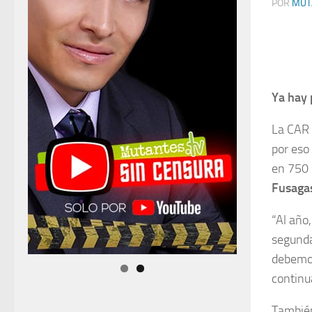
POR
MUT
Ya hay 
La CAR 
por eso
en 750 
Fusaga
“Al año
segunda
debemos
continu
También