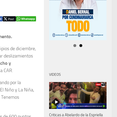
Post
Whatsapp
e
mento.
ipios de diciembre,
ar deslizamientos
acho y
la CAR.
VIDEOS
ando por la
l Niño y La Niña,
s. Tenemos
Criticas a Abelardo de la Espriella
ás de 600 puntos