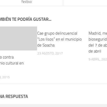
festivo
BIÉN TE PODRÍA GUSTAR...
Cae grupo delincuencial
Madrid, m
“Los lisos” en el municipio
biosegurid
de Soacha
del 7 de ab
de abril
23 AGOSTO, 2017
o contra
9 ABRIL, 20
io cultural en
, 2015
UNA RESPUESTA