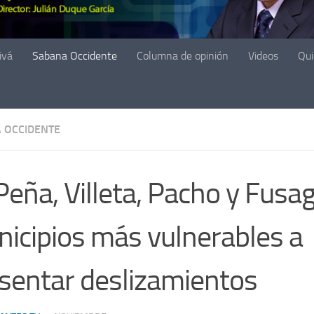
ivá
Sabana Occidente
Columna de opinión
Videos
Qu
 OCCIDENTE
Peña, Villeta, Pacho y Fusa
icipios más vulnerables a
sentar deslizamientos