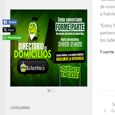
de inun
a fuente
Share
“Estos 
Post
partien
Whatsapp
las lade
Fuente 
S
CATEGORÍAS
Cu