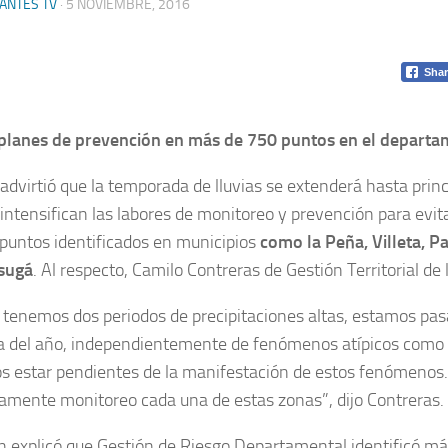
ANTES TV
·
5 NOVIEMBRE, 2016
Shar
planes de prevención en más de 750 puntos en el departa
advirtió que la temporada de lluvias se extenderá hasta princ
 intensifican las labores de monitoreo y prevención para evit
puntos identificados en municipios
como la Peña, Villeta, P
sugá
. Al respecto, Camilo Contreras de Gestión Territorial de 
, tenemos dos periodos de precipitaciones altas, estamos pas
 del año, independientemente de fenómenos atípicos como E
 estar pendientes de la manifestación de estos fenómeno
amente monitoreo cada una de estas zonas”, dijo Contreras.
 explicó que Gestión de Riesgo Departamental identificó m