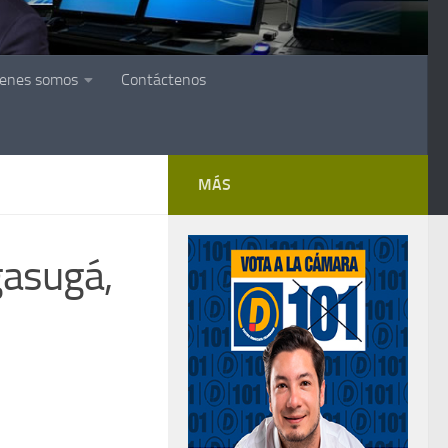
ienes somos
Contáctenos
MÁS
gasugá,