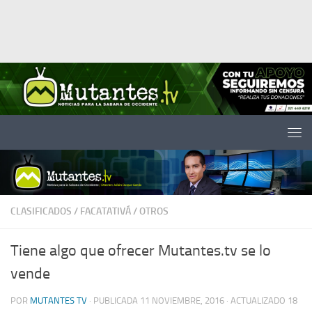
Saltar al contenido
CLASIFICADOS
/
FACATATIVÁ
/
OTROS
Tiene algo que ofrecer Mutantes.tv se lo
vende
POR
MUTANTES TV
· PUBLICADA
11 NOVIEMBRE, 2016
· ACTUALIZADO
18