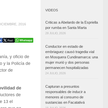
VIDEOS
Criticas a Abelardo de la Espriella
DICIEMBRE, 2016
por rumba en Santa Marta
28 JULIO, 2026
Post
Whatsapp
e
Conductor en estado de
embriaguez causó tragedia vial
nía, y oficio de
en Mosquera Cundinamarca: una
mujer murió y dos personas
o y la Policía de
permanecen hospitalizadas
ctor de
24 JULIO, 2026
Capturan a presuntos
ovilidad de
responsables de inducir a
ductores de
menores al consumo de
e 13 el
sustancias en Facatativá