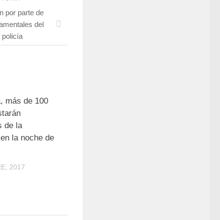
n por parte de
amentales del
policía
á, más de 100
starán
 de la
 en la noche de
E, 2017