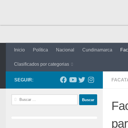
Saltar al contenido
Inicio
Política
Nacional
Cundinamarca
Fac
Clasificados por categorias
SEGUIR:
FACAT
Buscar:
Fac
par