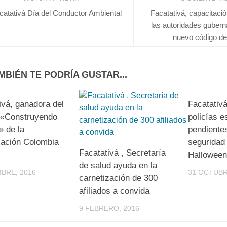
catativá Día del Conductor Ambiental
Facatativá, capacitació
las autoridades gubern
nuevo código de 
MBIÉN TE PODRÍA GUSTAR...
ivá, ganadora del
Facatativ
 «Construyendo
policías e
 de la
pendientes
ación Colombia
seguridad
Facatativá , Secretaría
Halloween
de salud ayuda en la
MBRE, 2016
31 OCTUBR
carnetización de 300
afiliados a convida
9 FEBRERO, 2016