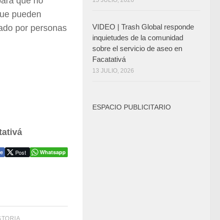
para que no
15 JULIO, 2026
 que pueden
VIDEO | Trash Global responde
tado por personas
inquietudes de la comunidad
sobre el servicio de aseo en
Facatativá
13 JULIO, 2026
ESPACIO PUBLICITARIO
atativá
Post
Whatsapp
e
STORIA