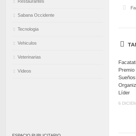
Restaurantes
Fa
Sabana Occidente
Tecnologia
Vehiculos
TA
Veterinarias
Facatat
Premio
Videos
Sueños»
Organiz
Líder
6 DICIE
ESPACIO PUBLICITARIO