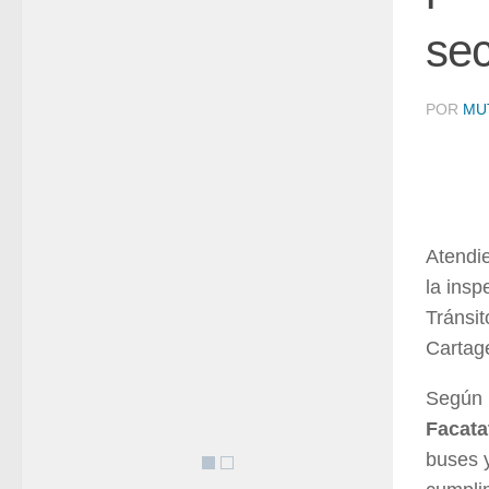
sec
POR
MU
Atendie
la insp
Tránsit
Cartage
Según
Facata
buses y