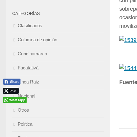
cumplim
sobrepa
CATEGORÍAS
ocasion
Clasificados
moviliz
Columna de opinión
Cundinamarca
Facatativá
Finca Raiz
Fuente
Share
Post
Nacional
Whatsapp
Otros
Política