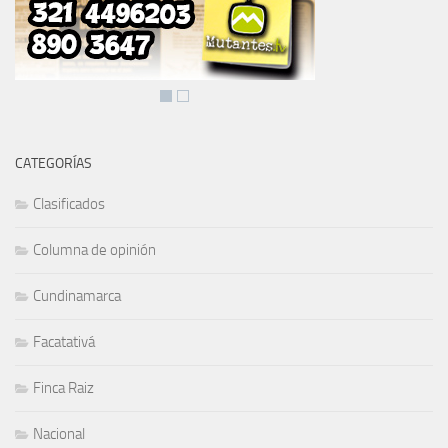
CATEGORÍAS
Clasificados
Columna de opinión
Cundinamarca
Facatativá
Finca Raiz
Nacional