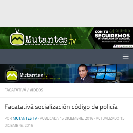
Saltar al contenido
FACATATIVÁ
/
VIDEOS
Facatativá socialización código de policía
POR
MUTANTES TV
· PUBLICADA
15 DICIEMBRE, 2016
· ACTUALIZADO
15
DICIEMBRE, 2016