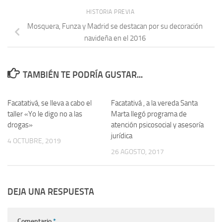
HISTORIA PREVIA
Mosquera, Funza y Madrid se destacan por su decoración
navideña en el 2016
TAMBIÉN TE PODRÍA GUSTAR...
Facatativá, se lleva a cabo el
Facatativá , a la vereda Santa
taller «Yo le digo no a las
Marta llegó programa de
drogas»
atención psicosocial y asesoría
jurídica
4 OCTUBRE, 2019
26 AGOSTO, 2017
DEJA UNA RESPUESTA
Comentario
*