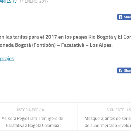
ANTES TV
·
11 ENERO, 2017
Shar
on las tarifas para el 2017 en los peajes Río Bogotá y El Cor
onada Bogotá (Fontibón) – Facatativá – Los Alpes.
Shar
HISTORIA PREVIA
SIGUIENTE HI
Así será RegioTram Tren ligero de
Mosquera, antes de ser 
Facatativá a Bogotá Colombia
de supermercado reveló r