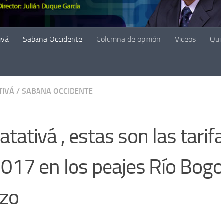
ivá
Sabana Occidente
Columna de opinión
Videos
Qu
TIVÁ
/
SABANA OCCIDENTE
atativá , estas son las tarif
2017 en los peajes Río Bogo
zo