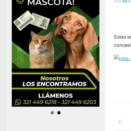
POR
MUT
Estas s
concesi