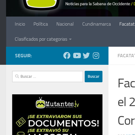
Inicio
Política
Nacional
Cundinamarca
Facatat
Clasificados por categorias
SEGUIR:
FACATA
Buscar:
Fac
el 
Cor