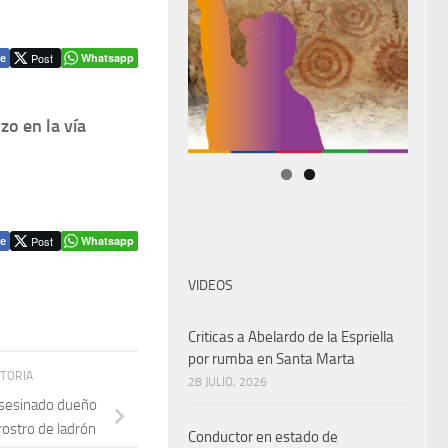
Post
Whatsapp
e
zo en la vía
Post
Whatsapp
e
VIDEOS
Criticas a Abelardo de la Espriella
por rumba en Santa Marta
STORIA
28 JULIO, 2026
asesinado dueño
ostro de ladrón
Conductor en estado de