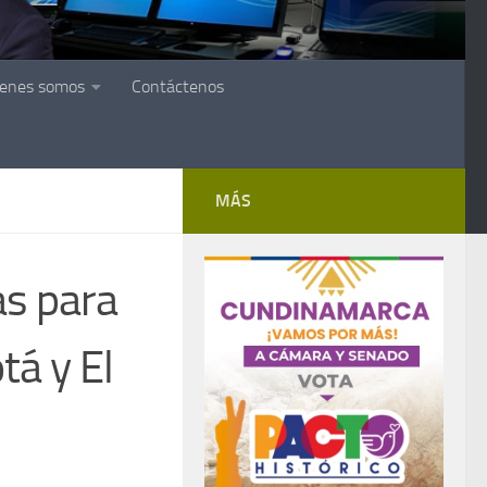
ienes somos
Contáctenos
MÁS
as para
tá y El