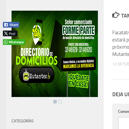
TAM
Share
Facatati
Post
estará 
Whatsapp
próximo
Mutante
12 OCTUB
DEJA 
Comen
CATEGORÍAS