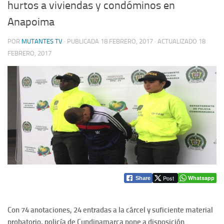
hurtos a viviendas y condóminos en
Anapoima
POR
MUTANTES TV
· PUBLICADA
18 FEBRERO, 2017
· ACTUALIZADO
18
FEBRERO, 2017
Post
Whatsapp
Share
Con 74 anotaciones, 24 entradas a la cárcel y suficiente material
probatorio, policía de Cundinamarca pone a disposición