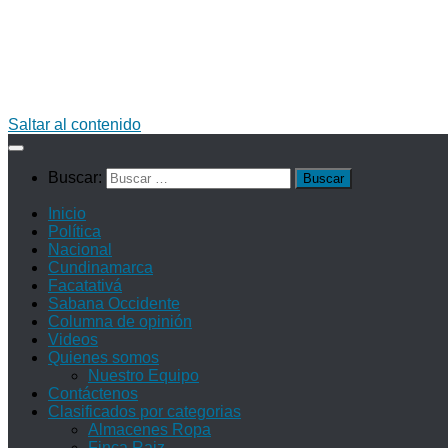
Saltar al contenido
Buscar:
Inicio
Política
Nacional
Cundinamarca
Facatativá
Sabana Occidente
Columna de opinión
Videos
Quienes somos
Nuestro Equipo
Contáctenos
Clasificados por categorias
Almacenes Ropa
Finca Raiz