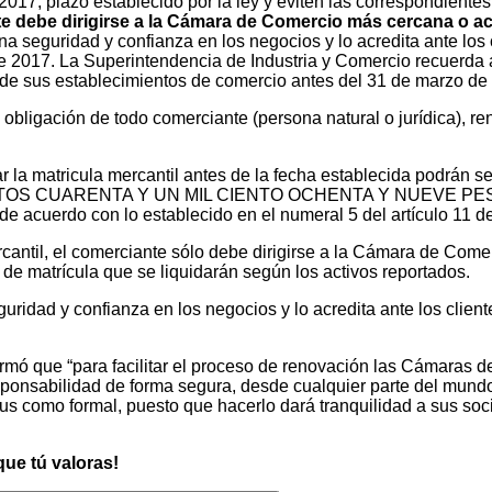
017, plazo establecido por la ley y eviten las correspondiente
te debe dirigirse a la Cámara de Comercio más cercana o acce
a seguridad y confianza en los negocios y lo acredita ante los
e 2017. La Superintendencia de Industria y Comercio recuerda a
la de sus establecimientos de comercio antes del 31 de marzo de
obligación de todo comerciante (persona natural o jurídica), ren
 la matricula mercantil antes de la fecha establecida podrán s
NTOS CUARENTA Y UN MIL CIENTO OCHENTA Y NUEVE PESOS
do con lo establecido en el numeral 5 del artículo 11 del
cantil, el comerciante sólo debe dirigirse a la Cámara de Come
s de matrícula que se liquidarán según los activos reportados.
uridad y confianza en los negocios y lo acredita ante los clie
mó que “para facilitar el proceso de renovación las Cámaras d
ponsabilidad de forma segura, desde cualquier parte del mundo 
tus como formal, puesto que hacerlo dará tranquilidad a sus soci
ue tú valoras!