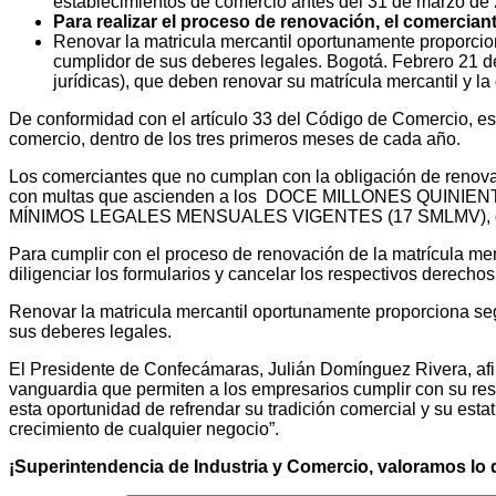
establecimientos de comercio antes del 31 de marzo de 2
Para realizar el proceso de renovación, el comercian
Renovar la matricula mercantil oportunamente proporcion
cumplidor de sus deberes legales. Bogotá. Febrero 21 d
jurídicas), que deben renovar su matrícula mercantil y 
De conformidad con el artículo 33 del Código de Comercio, es 
comercio, dentro de los tres primeros meses de cada año.
Los comerciantes que no cumplan con la obligación de renovar
con multas que ascienden a los DOCE MILLONES QUINIE
MÍNIMOS LEGALES MENSUALES VIGENTES (17 SMLMV), de acuer
Para cumplir con el proceso de renovación de la matrícula mer
diligenciar los formularios y cancelar los respectivos derecho
Renovar la matricula mercantil oportunamente proporciona seg
sus deberes legales.
El Presidente de Confecámaras, Julián Domínguez Rivera, afir
vanguardia que permiten a los empresarios cumplir con su res
esta oportunidad de refrendar su tradición comercial y su esta
crecimiento de cualquier negocio”.
¡Superintendencia de Industria y Comercio, valoramos lo q