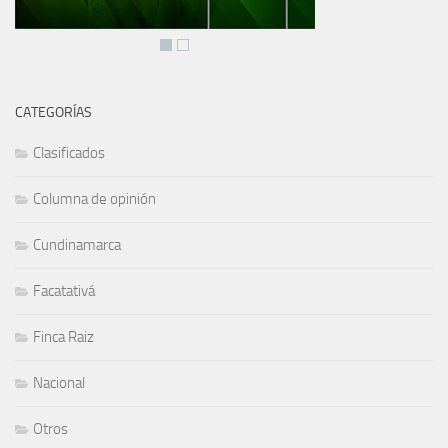
CATEGORÍAS
Clasificados
Columna de opinión
Cundinamarca
Facatativá
Finca Raiz
Nacional
Otros