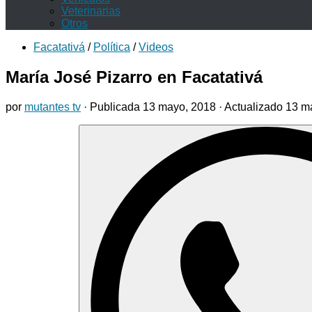
Veterinarias
Otros
Facatativá
/
Política
/
Videos
María José Pizarro en Facatativá
por
mutantes tv
· Publicada
13 mayo, 2018
· Actualizado
13 m