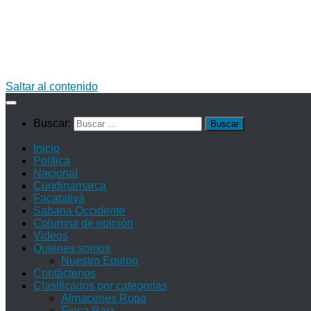
Saltar al contenido
Buscar:
Inicio
Política
Nacional
Cundinamarca
Facatativá
Sabana Occidente
Columna de opinión
Videos
Quienes somos
Nuestro Equipo
Contáctenos
Clasificados por categorias
Almacenes Ropa
Finca Raiz