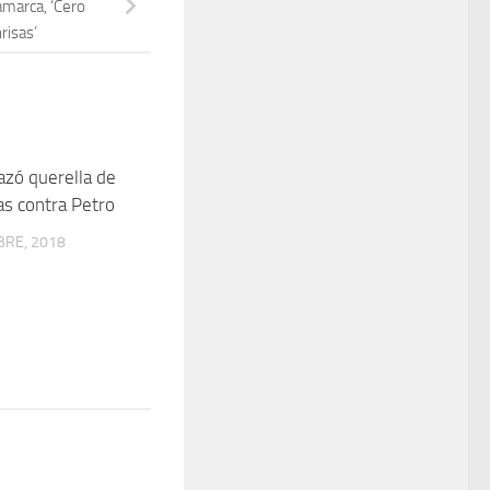
marca, ‘Cero
risas’
azó querella de
as contra Petro
BRE, 2018