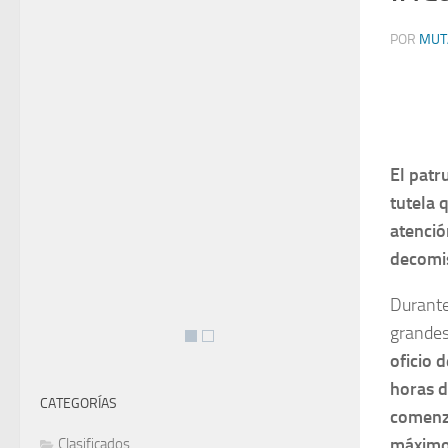
POR
MUT
El patr
tutela 
atenció
decomi
Durante
grandes
oficio 
horas d
CATEGORÍAS
comenzó
máximo,
Clasificados