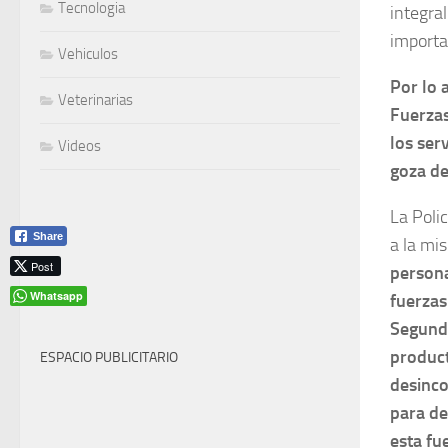
Tecnologia
integral
importa
Vehiculos
Por lo 
Veterinarias
Fuerzas
los ser
Videos
goza de
La Polic
Share
a la mi
Post
persona
Whatsapp
fuerzas
Segunda
product
ESPACIO PUBLICITARIO
desinco
para de
esta fu