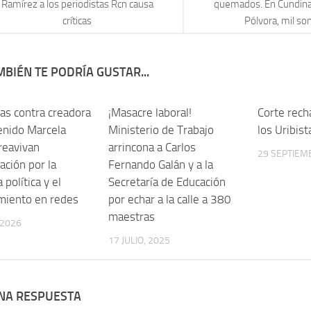
Ramírez a los periodistas Rcn causa
quemados. En Cundina
críticas
Pólvora, mil son
BIÉN TE PODRÍA GUSTAR...
s contra creadora
¡Masacre laboral!
Corte rech
enido Marcela
Ministerio de Trabajo
los Uribist
 reavivan
arrincona a Carlos
29 SEPTIEM
ación por la
Fernando Galán y a la
 política y el
Secretaría de Educación
miento en redes
por echar a la calle a 380
maestras
 2026
17 JULIO, 2025
UNA RESPUESTA