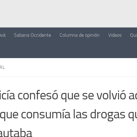
ivá
Sabana Occidente
Columna de opinión
Videos
Qu
AL
icía confesó que se volvió a
que consumía las drogas q
autaba