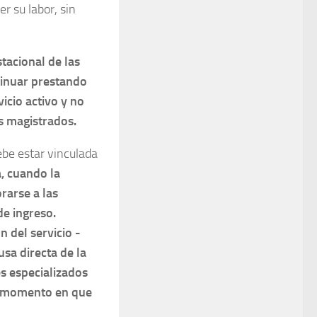
er su labor, sin
stacional de las
ntinuar prestando
icio activo y no
os magistrados.
debe estar vinculada
a, cuando la
rarse a las
de ingreso.
n del servicio -
usa directa de la
es especializados
el momento en que