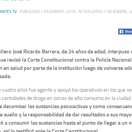
ANTES TV
· PUBLICADA
7 DICIEMBRE, 2018
· ACTUALIZADO
7 DICIEMBRE, 
Shar
ullero José Ricardo Barrera, de 24 años de edad, interpuso
que revisó la Corte Constitucional contra la Policía Naciona
n en salud por parte de la institución luego de volverse adi
sada.
 cuatro años fue agente y apoyó los operativos en los que s
 cantidades de droga en zonas de alto consumo en la ciudad
de decomisar las sustancias psicoactivas y como consecuenc
e sueño y la responsabilidad de dar resultados a sus mayore
 a consumir las sustancias hasta el punto de llegar a un n
 así lo testificó ante la Corte Constitucional.