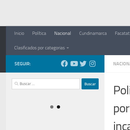
Saltar al contenido
Inicio
Política
Nacional
Cundinamarca
Facatat
Clasificados por categorias
SEGUIR:
NACION
Buscar:
Pol
por
inc