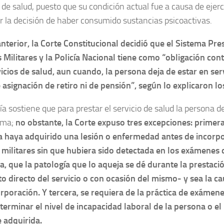
 de salud, puesto que su condición actual fue a causa de ejerc
r la decisión de haber consumido sustancias psicoactivas.
anterior, la Corte Constitucional decidió que el Sistema Pre
 Militares y la Policía Nacional tiene como “obligación co
vicios de salud, aun cuando, la persona deja de estar en serv
 asignación de retiro ni de pensión”, según lo explicaron l
ía sostiene que para prestar el servicio de salud la persona 
sma;
no obstante, la Corte expuso tres excepciones: primer
 haya adquirido una lesión o enfermedad antes de incorpo
 militares sin que hubiera sido detectada en los exámenes 
, que la patología que lo aqueja se dé durante la prestació
o directo del servicio o con ocasión del mismo- y sea la ca
rporación. Y tercera, se requiera de la práctica de exámen
terminar el nivel de incapacidad laboral de la persona o 
e adquirida.