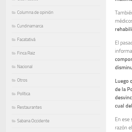
También
Columna de opinión
médicos
Cundinamarca
rehabil
Facatativá
El pasa
informa
Finca Raiz
compor
Nacional
disminu
Otros
Luego q
de la P
Política
desvinc
cual de
Restaurantes
En ese s
Sabana Occidente
razón el