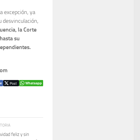
da excepción, ya
u desvinculación,
encia, la Corte
 hasta su
dependientes.
com
Post
Whatsapp
e
STORIA
dad feliz y sin