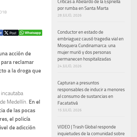
Criticas a Abelardo de la Espriella
por rumba en Santa Marta
2018
28 JULIO, 2026
Conductor en estado de
Post
Whatsapp
e
embriaguez causó tragedia vial en
Mosquera Cundinamarca: una
mujer murió y dos personas
 una acción de
permanecen hospitalizadas
l para reclamar
24 JULIO, 2026
cto a la droga que
Capturan a presuntos
responsables de inducir a menores
e incautaba
al consumo de sustancias en
 de Medellín.
En el
Facatativá
ia de las pocas
15 JULIO, 2026
s, el policía
ivel de adicción
VIDEO | Trash Global responde
inquietudes de la comunidad sobre