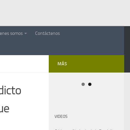
ienes somos
Contáctenos
MÁS
dicto
ue
VIDEOS