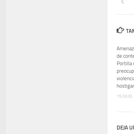
TAM
Amenaza
de cont
Portilla
preocup
violencia
hostiga
15 JULIO,
DEJA 