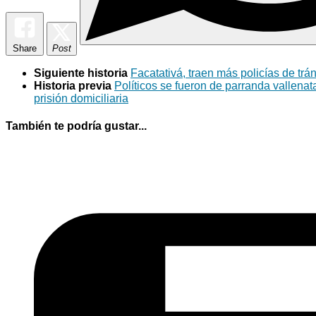
Share
Post
Siguiente historia
Facatativá, traen más policías de trá
Historia previa
Políticos se fueron de parranda vallena
prisión domiciliaria
También te podría gustar...