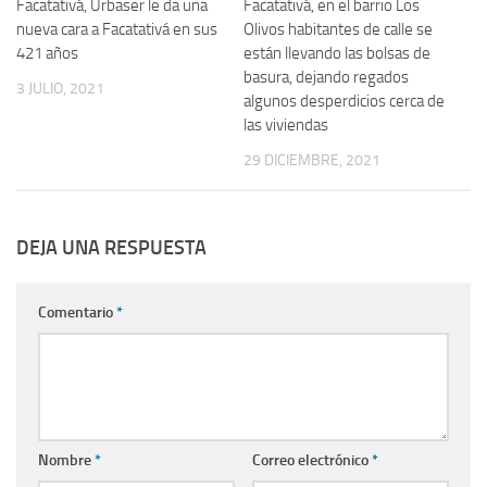
Facatativá, Urbaser le da una
Facatativá, en el barrio Los
nueva cara a Facatativá en sus
Olivos habitantes de calle se
421 años
están llevando las bolsas de
basura, dejando regados
3 JULIO, 2021
algunos desperdicios cerca de
las viviendas
29 DICIEMBRE, 2021
DEJA UNA RESPUESTA
Comentario
*
Nombre
*
Correo electrónico
*