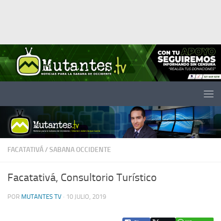
Saltar al contenido
FACATATIVÁ
/
SABANA OCCIDENTE
Facatativá, Consultorio Turístico
POR
MUTANTES TV
·
10 JULIO, 2019