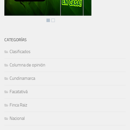
CATEGORÍAS
Clasificados
Columna de opinión
Cundinamarca
Facatativá
Finca Raiz
Nacional