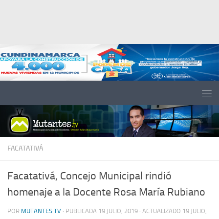
Saltar al contenido
FACATATIVÁ
Facatativá, Concejo Municipal rindió
homenaje a la Docente Rosa María Rubiano
POR
MUTANTES TV
· PUBLICADA
19 JULIO, 2019
· ACTUALIZADO
19 JULIO,