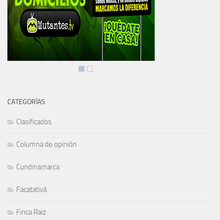
CATEGORÍAS
Clasificados
Columna de opinión
Cundinamarca
Facatativá
Finca Raiz