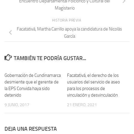
Encuentro Departamental Folclórico y Cultural del
Magisterio
HISTORIA PREVIA
Facatativá, Martha Carrillo apoya la candidatura de Nicolás
García
TAMBIÉN TE PODRÍA GUSTAR...
Gobernación de Cundinamarca
Facatativá, el derecho de los
desmiente que el gerente de
usuarios del servicio de aseo
la EPS Convida haya sido
para los procesos de
detenido
vinculación y desvinculación
9 JUNIO, 2017
21 ENERO, 2021
DEJA UNA RESPUESTA