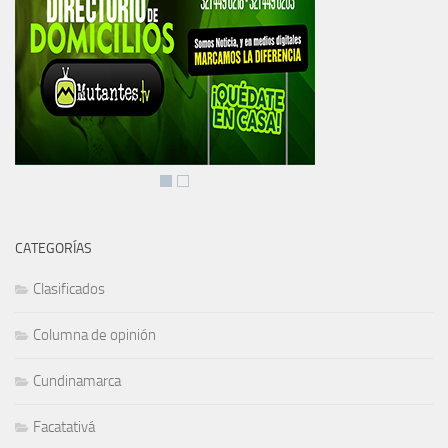
CATEGORÍAS
Clasificados
Columna de opinión
Cundinamarca
Facatativá