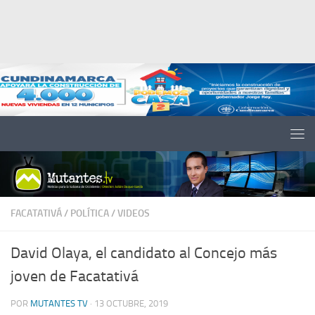
Saltar al contenido
FACATATIVÁ
/
POLÍTICA
/
VIDEOS
David Olaya, el candidato al Concejo más
joven de Facatativá
POR
MUTANTES TV
·
13 OCTUBRE, 2019