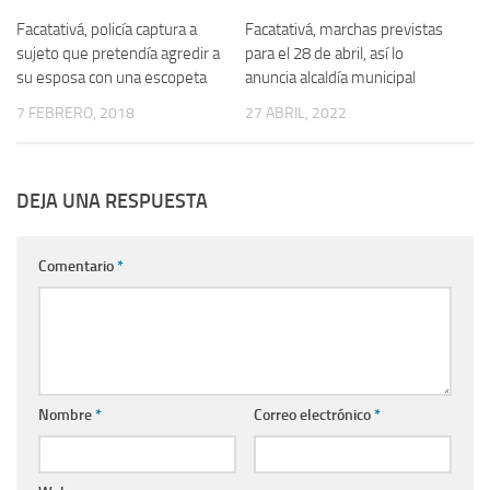
Facatativá, policía captura a
Facatativá, marchas previstas
sujeto que pretendía agredir a
para el 28 de abril, así lo
su esposa con una escopeta
anuncia alcaldía municipal
7 FEBRERO, 2018
27 ABRIL, 2022
DEJA UNA RESPUESTA
Comentario
*
Nombre
*
Correo electrónico
*