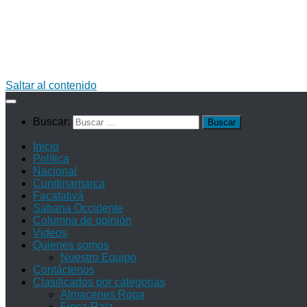
Saltar al contenido
Buscar:
Inicio
Política
Nacional
Cundinamarca
Facatativá
Sabana Occidente
Columna de opinión
Videos
Quienes somos
Nuestro Equipo
Contáctenos
Clasificados por categorias
Almacenes Ropa
Finca Raiz