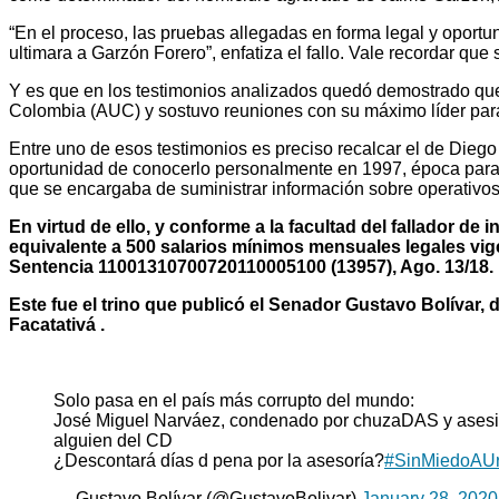
“En el proceso, las pruebas allegadas en forma legal y oportu
ultimara a Garzón Forero”, enfatiza el fallo. Vale recordar q
Y es que en los testimonios analizados quedó demostrado qu
Colombia (AUC) y sostuvo reuniones con su máximo líder para
Entre uno de esos testimonios es preciso recalcar el de Dieg
oportunidad de conocerlo personalmente en 1997, época para la
que se encargaba de suministrar información sobre operativos c
En virtud de ello, y conforme a la facultad del fallador de
equivalente a 500 salarios mínimos mensuales legales vig
Sentencia 11001310700720110005100 (13957), Ago. 13/18.
Este fue el trino que publicó el Senador Gustavo Bolívar,
Facatativá .
Solo pasa en el país más corrupto del mundo:
José Miguel Narváez, condenado por chuzaDAS y asesina
alguien del CD
¿Descontará días d pena por la asesoría?
#SinMiedoAUr
— Gustavo Bolívar (@GustavoBolivar)
January 28, 2020