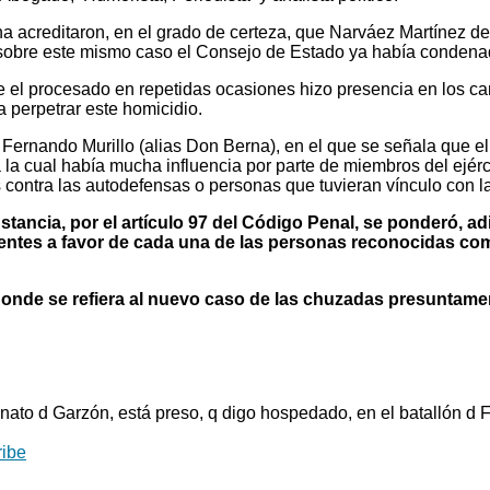
na acreditaron, en el grado de certeza, que Narváez Martínez de
ue sobre este mismo caso el Consejo de Estado ya había condena
e el procesado en repetidas ocasiones hizo presencia en los
 perpetrar este homicidio.
o Fernando Murillo (alias Don Berna), en el que se señala que 
 cual había mucha influencia por parte de miembros del ejércit
ontra las autodefensas o personas que tuvieran vínculo con la g
 instancia, por el artículo 97 del Código Penal, se ponderó, 
entes a favor de cada una de las personas reconocidas como
 donde se refiera al nuevo caso de las chuzadas presuntame
to d Garzón, está preso, q digo hospedado, en el batallón d 
ibe