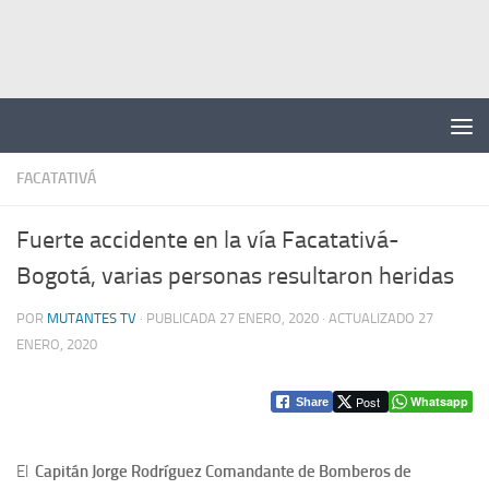
Saltar al contenido
FACATATIVÁ
Fuerte accidente en la vía Facatativá-
Bogotá, varias personas resultaron heridas
POR
MUTANTES TV
· PUBLICADA
27 ENERO, 2020
· ACTUALIZADO
27
ENERO, 2020
Post
Whatsapp
Share
El
Capitán Jorge Rodríguez Comandante de Bomberos de