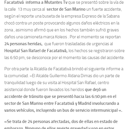
Facatativá informa a Mutantes Tv
que se presentó sobre la vía de
la calle 13 muy cerca al
sector de San Marino
un fuerte accidente,
según el reporte una buseta de la empresa Expreso de la Sabana
chocó contra un poste provocando algunos daños eléctricos en la
zona , asimismo afirmó que en los hechos también sufrió graves
daños una camioneta marca Koleos . Por el momento se reportan
24 personas heridas,
que fueron trasladadas de urgencias al
Hospital San Rafael de Facatativá,
los hechos se registraron sobre
las 6:50 pm, se desconoce por el momento las causas del accidente.
Por otra parte la Alcaldía de Facatativá brindó el siguiente informe a
la comunidad. «El Alcalde Guillermo Aldana Dimas dio un parte de
tranquilidad luego de su visita al Hospital San Rafael, centro
asistencial donde fueron llevados los heridos
que dejó un
accidente de tránsito que se presentó hacia las 6:50 pm en el
sector de San Marino entre Facatativá y Madrid involucrando a
varios vehículos, incluyendo un bus de servicio intermunicipal «.
«Se trata de 24 personas afectadas, dos de ellas en estado de
embarazo. Ninguno de ellos reviste gravedad y son en estos