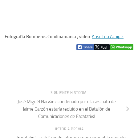
Fotografía Bomberos Cundinamarca , video
Anselmo Achipiz
Post
Whatsapp
Share
SIGUIENTE HISTORIA
José Miguél Narváez condenado por el asesinato de
Jaime Garzón estaría recluido en el Batallón de
Comunicaciones de Facatativá
HISTORIA PREVIA
Facatativá, alcaldía rinde informe sobre inmueble ubicado