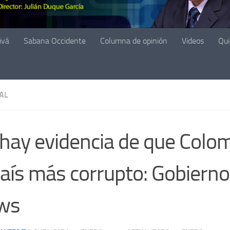
ivá
Sabana Occidente
Columna de opinión
Videos
Qu
AL
hay evidencia de que Colo
país más corrupto: Gobierno
ws