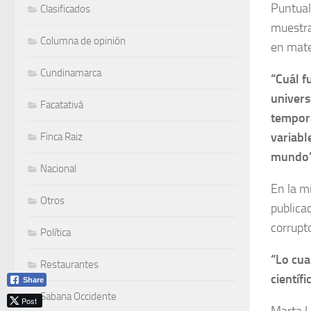
Puntual
Clasificados
muestra
Columna de opinión
en mate
Cundinamarca
“Cuál f
univers
Facatativá
tempora
variabl
Finca Raiz
mundo”,
Nacional
En la mi
Otros
publica
corrupt
Política
“Lo cua
Restaurantes
científi
Share
Sabana Occidente
Post