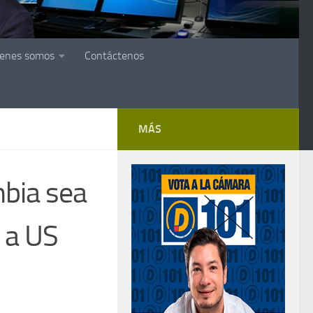
ienes somos
Contáctenos
MÁS
mbia sea
 a US