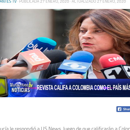
ANTES TV
· PUBLICADA
27 ENERO, 2020
· ACTUALIZADO
27 ENERO, 2020
Shar
ucía le respondió a US News, luego de que calificarán a Col