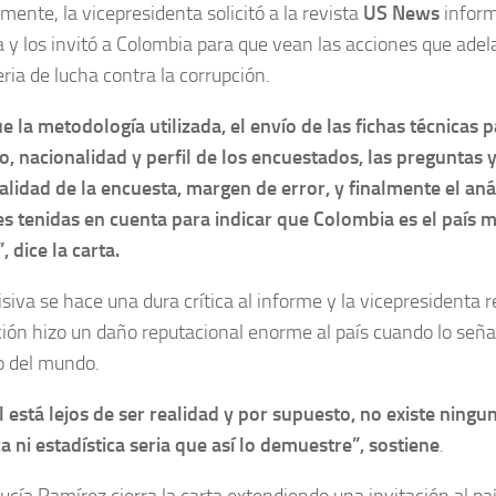
mente, la vicepresidenta solicitó a la revista
US News
inform
 y los invitó a Colombia para que vean las acciones que adela
ria de lucha contra la corrupción.
ue la metodología utilizada, el envío de las fichas técnicas p
o, nacionalidad y perfil de los encuestados, las preguntas 
lidad de la encuesta, margen de error, y finalmente el anál
es tenidas en cuenta para indicar que Colombia es el país 
 dice la carta.
siva se hace una dura crítica al informe y la vicepresidenta r
ción hizo un daño reputacional enorme al país cuando lo señ
o del mundo.
l está lejos de ser realidad y por supuesto, no existe ningu
ca ni estadística seria que así lo demuestre”, sostiene
.