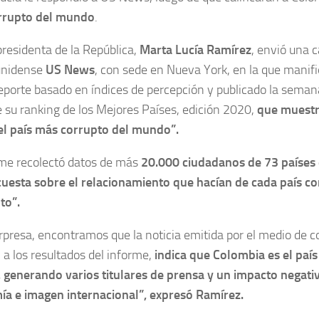
rrupto del mundo
.
presidenta de la República,
Marta Lucía Ramírez
, envió una c
unidense
US News
, con sede en Nueva York, en la que manifi
reporte basado en índices de percepción y publicado la sem
e su ranking de los Mejores Países, edición 2020,
que muestr
l país más corrupto del mundo”.
rme recolectó datos de más
20.000 ciudadanos de 73 países
uesta sobre el relacionamiento que hacían de cada país co
to”.
rpresa, encontramos que la noticia emitida por el medio de 
 a los resultados del informe,
indica que Colombia es el paí
generando varios titulares de prensa y un impacto negati
a e imagen internacional”, expresó Ramírez.