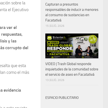
ación sobre la
Capturan a presuntos
nta el Ejecutivo
responsables de inducir a menores
al consumo de sustancias en
Facatativá
15 JULIO, 2026
ara ver el
y respuestas,
isis y las
más corrupto del
VIDEO | Trash Global responde
esalta que esta
inquietudes de la comunidad sobre
alan como el más
el servicio de aseo en Facatativá
13 JULIO, 2026
na evidencia
ESPACIO PUBLICITARIO