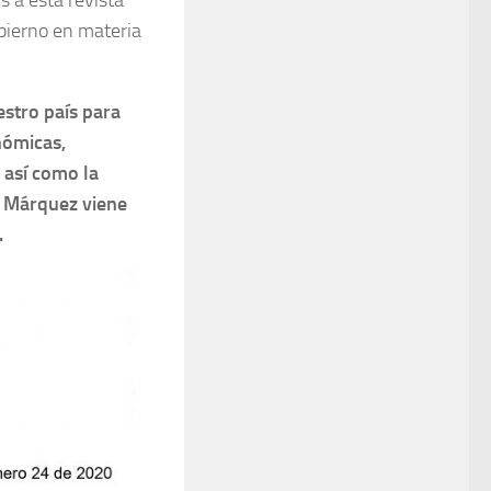
s a esta revista
bierno en materia
estro país para
nómicas,
; así como la
e Márquez viene
.