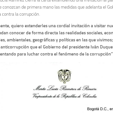
ucía Ramírez cierra la carta extendiendo una invitación al paí
e conozcan de primera mano las medidas que adelanta el Go
 contra la corrupción.
ente, quiero extenderles una cordial invitación a visitar nu
dan conocer de forma directa las realidades sociales, eco
les, ambientales, geográficas y políticas en las que vivimos
anticorrupción que el Gobierno del presidente Iván Duqu
ntando para luchar contra el fenómeno de la corrupción”