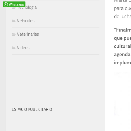
Marta L
Whatsapp
Tecnologia
para qu
de lucha
Vehiculos
“Finalm
Veterinarias
que pue
cultura
Videos
agenda 
impleme
ESPACIO PUBLICITARIO