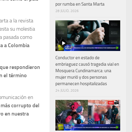
por rumba en Santa Marta
28 JULIO, 2026
arta a la revista
esta su molestia
ana pasada como
a a Colombia
Conductor en estado de
embriaguez causó tragedia vial en
 que respondieron
Mosquera Cundinamarca: una
n el término
mujer murió y dos personas
permanecen hospitalizadas
24 JULIO, 2026
comunicación en
s más corrupto del
vo en nuestra