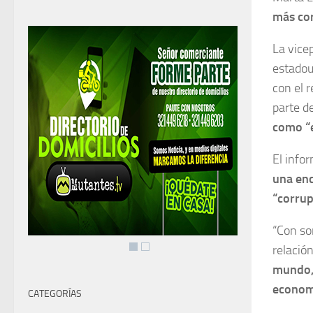
más co
La vice
estado
con el 
parte d
como “e
El info
una enc
“corrup
“Con so
relación
mundo, 
economí
CATEGORÍAS