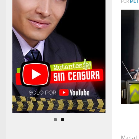
POR
MUT
Marta L