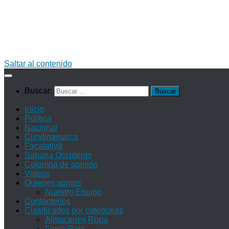
Saltar al contenido
Buscar:
Inicio
Política
Nacional
Cundinamarca
Facatativá
Sabana Occidente
Columna de opinión
Videos
Quienes somos
Nuestro Equipo
Contáctenos
Clasificados por categorias
Almacenes Ropa
Finca Raiz