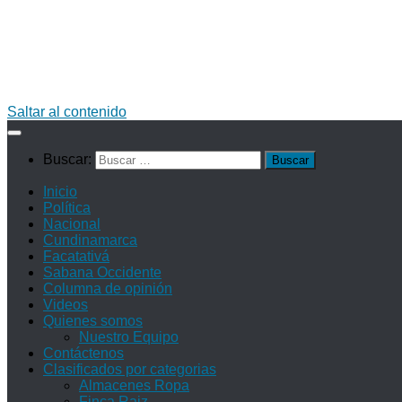
Saltar al contenido
Buscar:
Inicio
Política
Nacional
Cundinamarca
Facatativá
Sabana Occidente
Columna de opinión
Videos
Quienes somos
Nuestro Equipo
Contáctenos
Clasificados por categorias
Almacenes Ropa
Finca Raiz