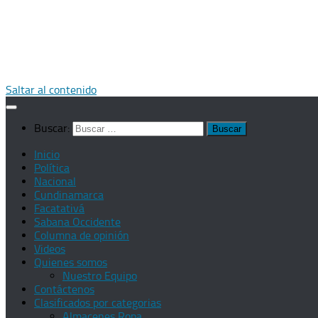
Saltar al contenido
Buscar:
Inicio
Política
Nacional
Cundinamarca
Facatativá
Sabana Occidente
Columna de opinión
Videos
Quienes somos
Nuestro Equipo
Contáctenos
Clasificados por categorias
Almacenes Ropa