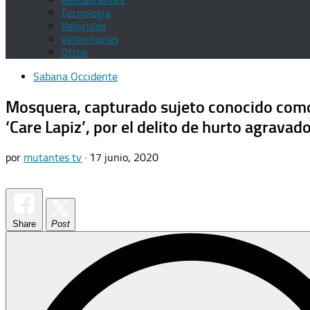
Tecnologia
Vehiculos
Veterinarias
Otros
Sabana Occidente
Mosquera, capturado sujeto conocido com
‘Care Lapiz’, por el delito de hurto agravad
por
mutantes tv
·
17 junio, 2020
Share
Post