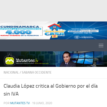
Saltar al contenido
NACIONAL
/
SABANA OCCIDENTE
Claudia López critica al Gobierno por el día
sin IVA
POR
MUTANTES TV
·
19 JUNIO, 2020