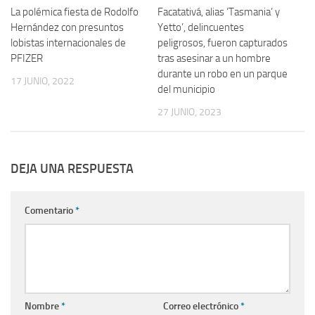
La polémica fiesta de Rodolfo
Facatativá, alias ‘Tasmania’ y
Hernández con presuntos
Yetto’, delincuentes
lobistas internacionales de
peligrosos, fueron capturados
PFIZER
tras asesinar a un hombre
durante un robo en un parque
17 JUNIO, 2022
del municipio
27 JUNIO, 2023
DEJA UNA RESPUESTA
Comentario
*
Nombre
*
Correo electrónico
*